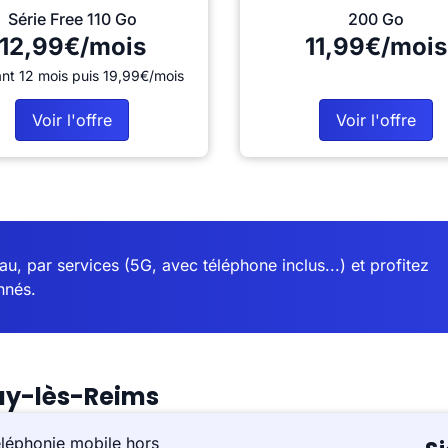
Série Free 110 Go
200 Go
12,99€/mois
11,99€/mois
nt 12 mois puis 19,99€/mois
Voir l'offre
Voir l'offre
u, par services (5G, avec téléphone inclus...) et profitez
nnés.
ay-lès-Reims
éléphonie mobile hors