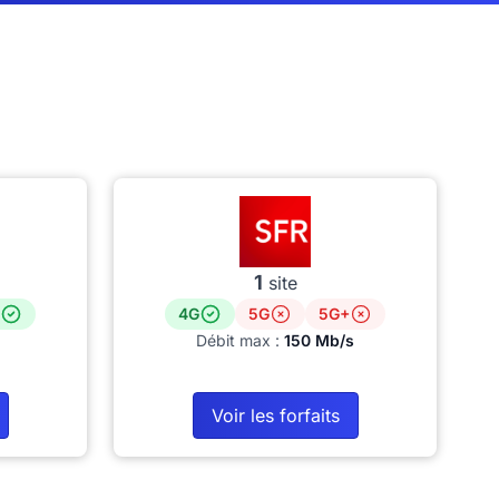
1
site
4G
5G
5G+
Débit max :
150 Mb/s
Voir les forfaits