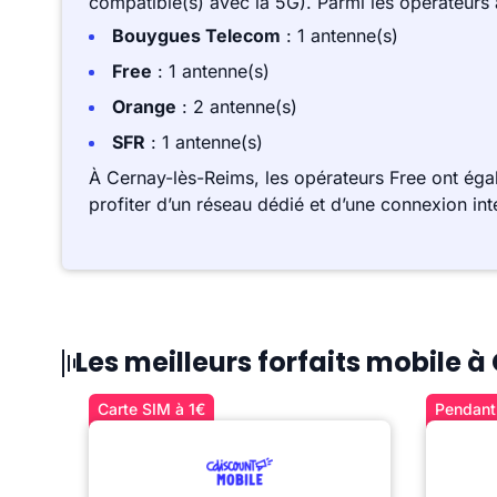
compatible(s) avec la 5G). Parmi les opérateurs
Bouygues Telecom
: 1 antenne(s)
Free
: 1 antenne(s)
Orange
: 2 antenne(s)
SFR
: 1 antenne(s)
À Cernay-lès-Reims, les opérateurs Free ont ég
profiter d’un réseau dédié et d’une connexion int
Les meilleurs forfaits mobile 
Carte SIM à 1€
Pendant 