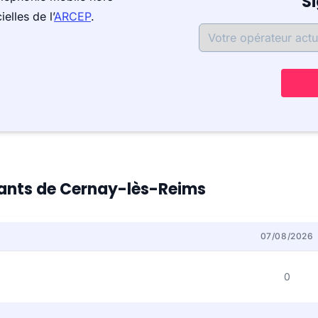
S
elles de l’
ARCEP
.
itants de Cernay-lès-Reims
07/08/2026
0