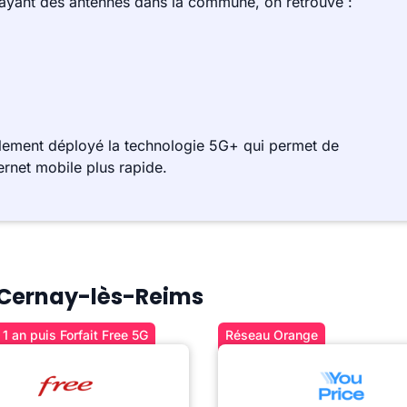
 ayant des antennes dans la commune, on retrouve :
alement déployé la technologie 5G+ qui permet de
ernet mobile plus rapide.
à Cernay-lès-Reims
1 an puis Forfait Free 5G
Réseau Orange