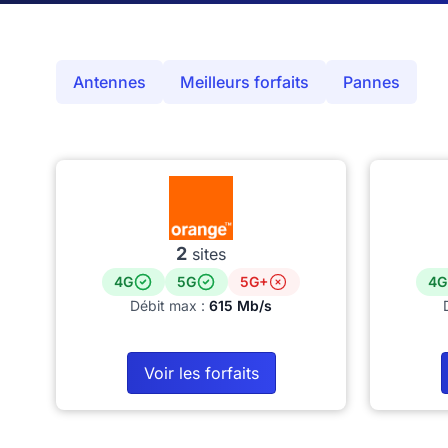
Antennes
Meilleurs forfaits
Pannes
2
sites
4G
5G
5G+
4G
Débit max :
615 Mb/s
Voir les forfaits