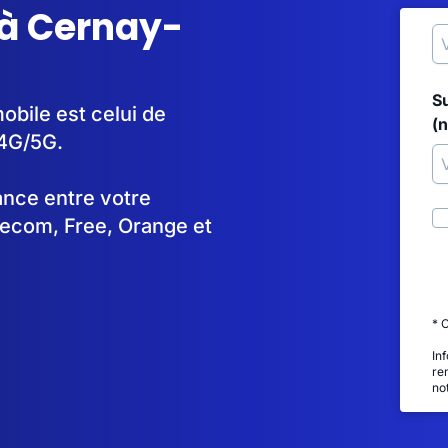
 à Cernay-
S
obile est celui de
(
 4G/5G.
tance entre votre
lecom, Free, Orange et
* 
In
re
no