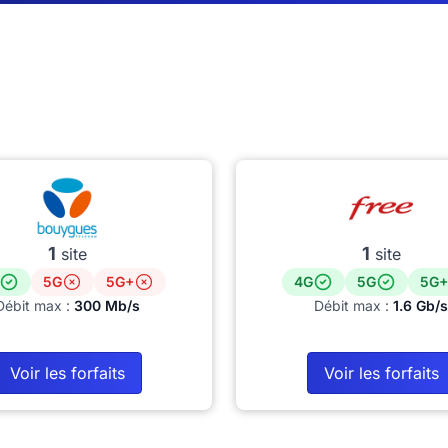
1
1
site
site
5G
5G+
4G
5G
5G+
Débit max :
300 Mb/s
Débit max :
1.6 Gb/s
Voir les forfaits
Voir les forfaits