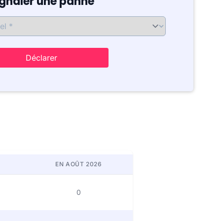
ignaler une panne
Déclarer
EN AOÛT 2026
0