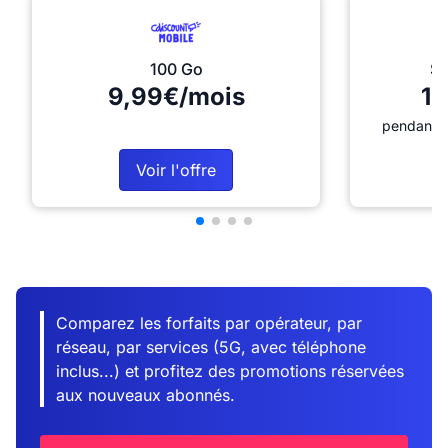
100 Go
Sé
9,99€/mois
12
pendant 1
Voir l'offre
Comparez les forfaits par opérateur, par
réseau, par services (5G, avec téléphone
inclus...) et profitez des promotions réservées
aux nouveaux abonnés.