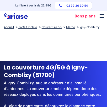
La fibre à partir de 22,99€
02 99 36 30 54
Bons plans
Accueil
Forfait mobile
Couverture 5G
Marne
Igny-Comblizy
Box internet
Forfaits mobile
Téléphones
Streaming
La couverture 4G/5G à Igny-
Comblizy (51700)
À Igny-Comblizy, aucun opérateur n'a installé
d'antennes. La couverture mobile dépend donc des
réseaux déployés dans les communes périphériques.
À l’aide de notre carte, découvrez la distance entre