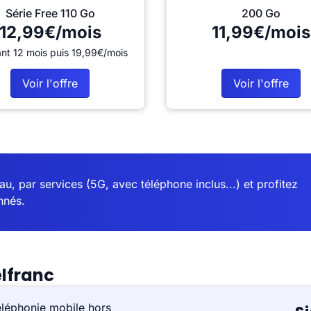
Série Free 110 Go
200 Go
12,99€/mois
11,99€/mois
nt 12 mois puis 19,99€/mois
Voir l'offre
Voir l'offre
u, par services (5G, avec téléphone inclus...) et profitez
nnés.
lfranc
éléphonie mobile hors