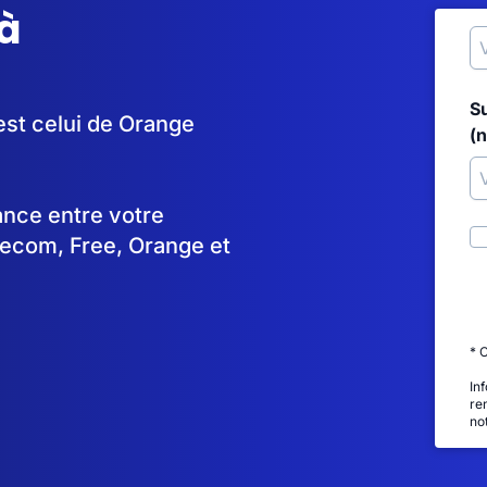
à
S
est celui de Orange
(
tance entre votre
lecom, Free, Orange et
* 
In
re
no