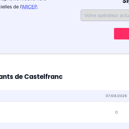
S
elles de l’
ARCEP
.
tants de Castelfranc
07/08/2026
0