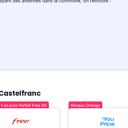
 ayant des antennes dans la commune, on retrouve :
 Castelfranc
1 an puis Forfait Free 5G
Réseau Orange