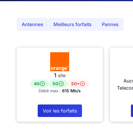
Antennes
Meilleurs forfaits
Pannes
1
site
Auc
4G
5G
5G+
Teleco
Débit max :
615 Mb/s
Voir les forfaits