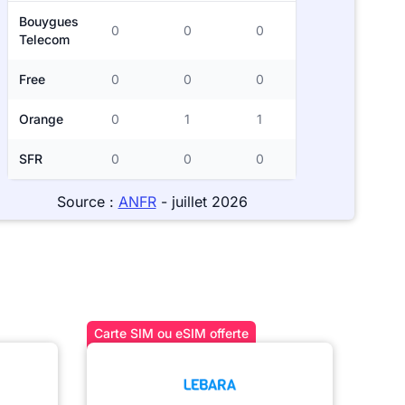
Bouygues
0
0
0
Telecom
Free
0
0
0
Orange
0
1
1
SFR
0
0
0
Source :
ANFR
- juillet 2026
Carte SIM ou eSIM offerte