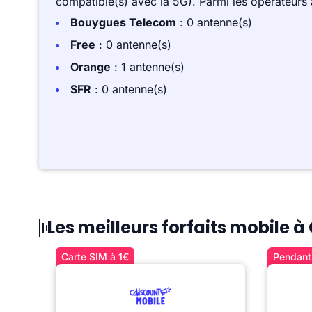
compatible(s) avec la 5G). Parmi les opérateurs
Bouygues Telecom
: 0 antenne(s)
Free
: 0 antenne(s)
Orange
: 1 antenne(s)
SFR
: 0 antenne(s)
Les meilleurs forfaits mobile à
Carte SIM à 1€
Pendant 