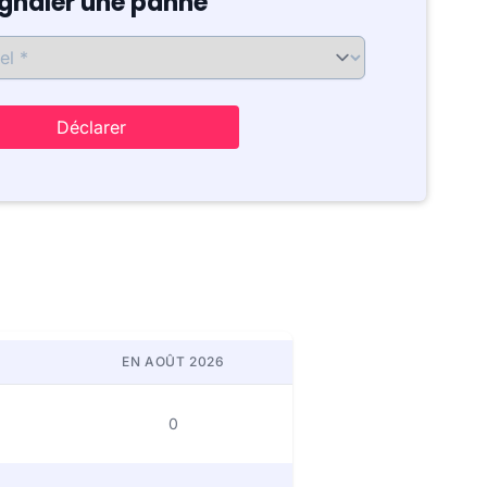
ignaler une panne
Déclarer
EN AOÛT 2026
0