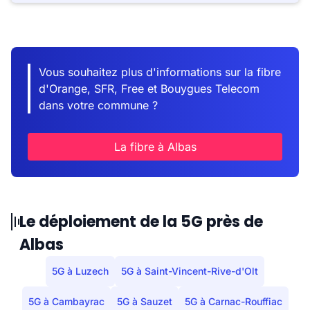
Vous souhaitez plus d'informations sur la fibre
d'Orange, SFR, Free et Bouygues Telecom
dans votre commune ?
La fibre à Albas
Le déploiement de la 5G près de
Albas
5G à Luzech
5G à Saint-Vincent-Rive-d'Olt
5G à Cambayrac
5G à Sauzet
5G à Carnac-Rouffiac