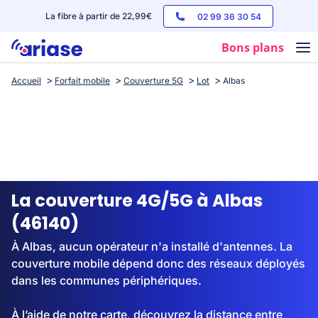
La fibre à partir de 22,99€
02 99 36 30 54
Bons plans
Accueil
Forfait mobile
Couverture 5G
Lot
Albas
Box internet
Forfaits mobile
Téléphones
Streaming
La couverture 4G/5G à Albas
(46140)
À Albas, aucun opérateur n'a installé d'antennes. La
couverture mobile dépend donc des réseaux déployés
dans les communes périphériques.
À l’aide de notre carte, découvrez la distance entre