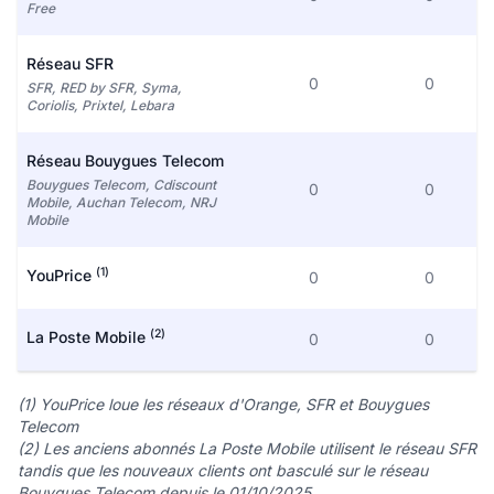
Free
Réseau SFR
0
0
SFR, RED by SFR, Syma,
Coriolis, Prixtel, Lebara
Réseau Bouygues Telecom
Bouygues Telecom, Cdiscount
0
0
Mobile, Auchan Telecom, NRJ
Mobile
(1)
YouPrice
0
0
(2)
La Poste Mobile
0
0
(1) YouPrice loue les réseaux d'Orange, SFR et Bouygues
Telecom
(2) Les anciens abonnés La Poste Mobile utilisent le réseau SFR
tandis que les nouveaux clients ont basculé sur le réseau
Bouygues Telecom depuis le 01/10/2025