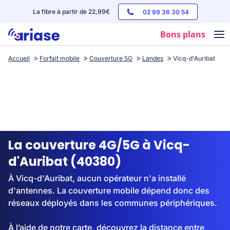
La fibre à partir de 22,99€
02 99 36 30 54
Bons plans
Accueil
Forfait mobile
Couverture 5G
Landes
Vicq-d'Auribat
Box internet
Forfaits mobile
Téléphones
Streaming
La couverture 4G/5G à Vicq-
d'Auribat (40380)
À Vicq-d'Auribat, aucun opérateur n'a installé
d'antennes. La couverture mobile dépend donc des
réseaux déployés dans les communes périphériques.
À l’aide de notre carte, découvrez la distance entre