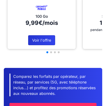
100 Go
Sé
9,99€/mois
12
pendant 1
Voir l'offre
Comparez les forfaits par opérateur, par
réseau, par services (5G, avec téléphone
inclus...) et profitez des promotions réservées
aux nouveaux abonnés.