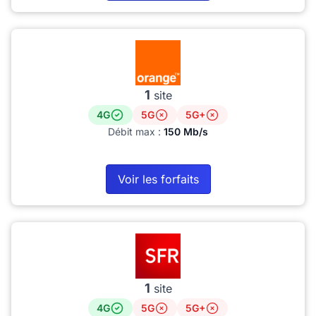
1
site
4G
5G
5G+
Débit max :
150 Mb/s
Voir les forfaits
1
site
4G
5G
5G+