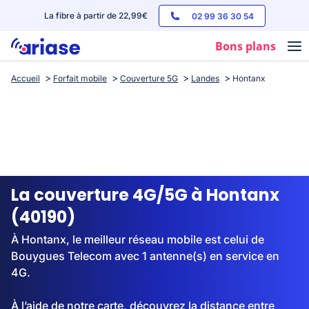
La fibre à partir de 22,99€
02 99 36 30 54
Bons plans
Accueil
Forfait mobile
Couverture 5G
Landes
Hontanx
Box internet
Forfaits mobile
Téléphones
Streaming
La couverture 4G/5G à Hontanx
(40190)
À Hontanx, le meilleur réseau mobile est celui de
Bouygues Telecom avec 1 antenne(s) en service en
4G.
À l’aide de notre carte, découvrez la distance entre