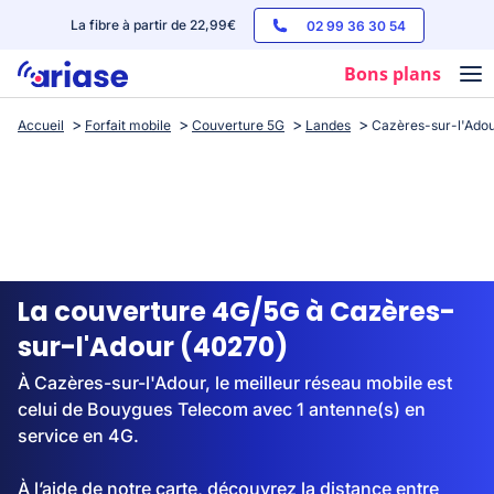
La fibre à partir de 22,99€
02 99 36 30 54
Bons plans
Accueil
Forfait mobile
Couverture 5G
Landes
Cazères-sur-l'Ado
Box internet
Forfaits mobile
Téléphones
Streaming
La couverture 4G/5G à Cazères-
sur-l'Adour (40270)
À Cazères-sur-l'Adour, le meilleur réseau mobile est
celui de Bouygues Telecom avec 1 antenne(s) en
service en 4G.
À l’aide de notre carte, découvrez la distance entre