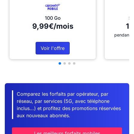
100 Go
Sé
9,99€/mois
12
pendant 1
Voir l'offre
Comparez les forfaits par opérateur, par
réseau, par services (5G, avec téléphone
inclus...) et profitez des promotions réservées
aux nouveaux abonnés.
Les meilleurs forfaits mobiles