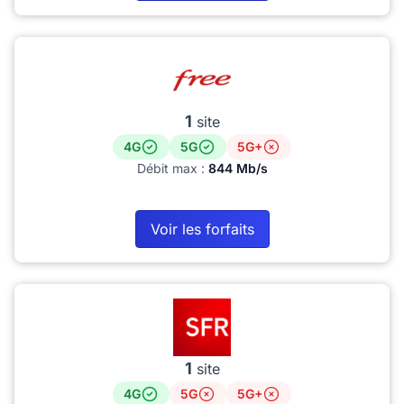
1
site
4G
5G
5G+
Débit max :
844 Mb/s
Voir les forfaits
1
site
4G
5G
5G+