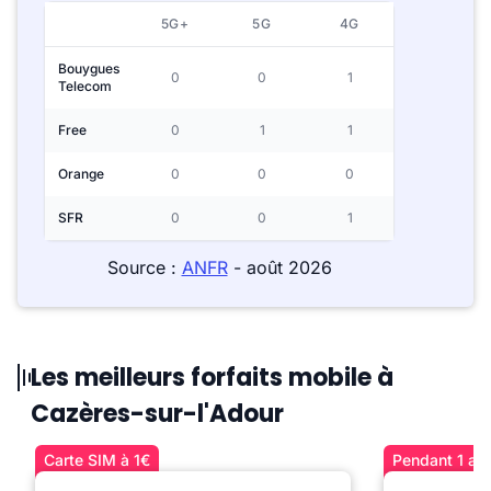
5G+
5G
4G
Bouygues
0
0
1
Telecom
Free
0
1
1
Orange
0
0
0
SFR
0
0
1
Source :
ANFR
- août 2026
Les meilleurs forfaits mobile à
Cazères-sur-l'Adour
Carte SIM à 1€
Pendant 1 an 