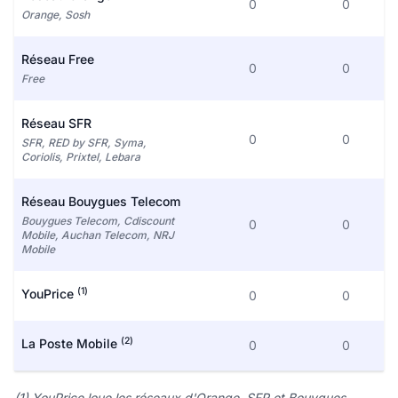
0
0
Orange, Sosh
Réseau Free
0
0
Free
Réseau SFR
0
0
SFR, RED by SFR, Syma,
Coriolis, Prixtel, Lebara
Réseau Bouygues Telecom
Bouygues Telecom, Cdiscount
0
0
Mobile, Auchan Telecom, NRJ
Mobile
(1)
YouPrice
0
0
(2)
La Poste Mobile
0
0
(1) YouPrice loue les réseaux d'Orange, SFR et Bouygues