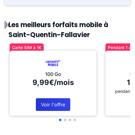
Les meilleurs forfaits mobile à
Saint-Quentin-Fallavier
Carte SIM à 1€
Pendant 1 an 
100 Go
Sé
9,99€/mois
12
pendant 1
Voir l'offre