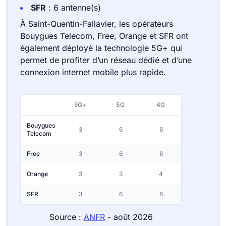
SFR
: 6 antenne(s)
À Saint-Quentin-Fallavier, les opérateurs
Bouygues Telecom, Free, Orange et SFR ont
également déployé la technologie 5G+ qui
permet de profiter d’un réseau dédié et d’une
connexion internet mobile plus rapide.
5G+
5G
4G
Bouygues
3
6
6
Telecom
Free
3
6
6
Orange
3
3
4
SFR
3
6
6
Source :
ANFR
- août 2026