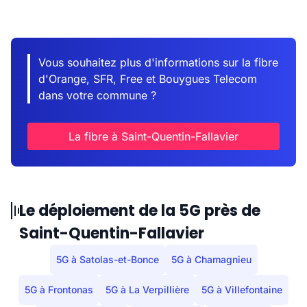
Vous souhaitez plus d'informations sur la fibre
d'Orange, SFR, Free et Bouygues Telecom
dans votre commune ?
La fibre à Saint-Quentin-Fallavier
Le déploiement de la 5G près de
Saint-Quentin-Fallavier
5G à Satolas-et-Bonce
5G à Chamagnieu
5G à Frontonas
5G à La Verpillière
5G à Villefontaine