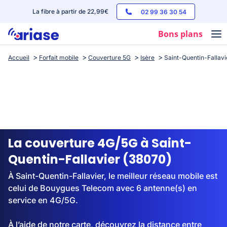
La fibre à partir de 22,99€
02 99 36 30 54
Bons plans
Accueil
Forfait mobile
Couverture 5G
Isère
Saint-Quentin-Fallavi
Box internet
Forfaits mobile
Téléphones
Streaming
La couverture 4G/5G à Saint-
Quentin-Fallavier (38070)
À Saint-Quentin-Fallavier, le meilleur réseau mobile est
celui de Bouygues Telecom avec 6 antenne(s) en
service en 4G/5G.
À l’aide de notre carte, découvrez la distance entre