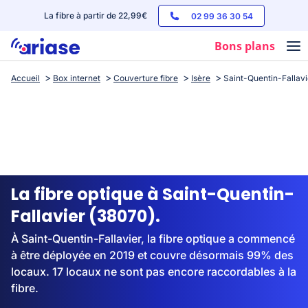
La fibre à partir de 22,99€
02 99 36 30 54
Bons plans
Accueil
Box internet
Couverture fibre
Isère
Saint-Quentin-Fallavi
Box internet
Forfaits mobile
Téléphones
Streaming
La fibre optique à Saint-Quentin-
Fallavier (38070).
À Saint-Quentin-Fallavier, la fibre optique a commencé
à être déployée en 2019 et couvre désormais 99% des
locaux. 17 locaux ne sont pas encore raccordables à la
fibre.