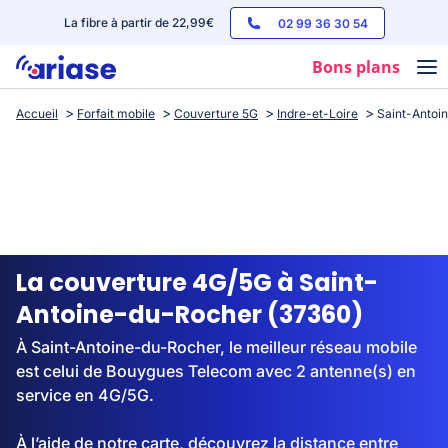
La fibre à partir de 22,99€
02 99 36 30 54
Bons plans
Accueil
Forfait mobile
Couverture 5G
Indre-et-Loire
Saint-Antoi
Box internet
Forfaits mobile
Téléphones
Streaming
La couverture 4G/5G à Saint-
Antoine-du-Rocher (37360)
À Saint-Antoine-du-Rocher, le meilleur réseau mobile
est celui de Bouygues Telecom avec 2 antenne(s) en
service en 4G/5G.
À l’aide de notre carte, découvrez la distance entre