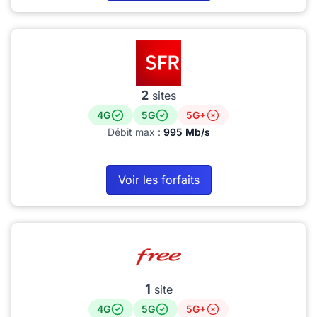
2
sites
4G
5G
5G+
Débit max :
995 Mb/s
Voir les forfaits
1
site
4G
5G
5G+