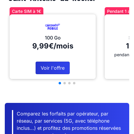
Carte SIM à 1€
Pendant 1 an 
100 Go
Sé
9,99€/mois
12
pendant 1
Voir l'offre
Comparez les forfaits par opérateur, par
réseau, par services (5G, avec téléphone
inclus...) et profitez des promotions réservées