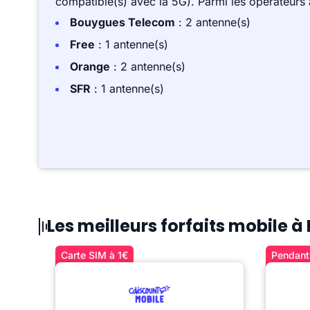
compatible(s) avec la 5G). Parmi les opérateurs
Bouygues Telecom
: 2 antenne(s)
Free
: 1 antenne(s)
Orange
: 2 antenne(s)
SFR
: 1 antenne(s)
Les meilleurs forfaits mobile 
Carte SIM à 1€
Pendant 