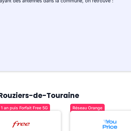
 ayant des antennes dans la commune, on retrouve :
à Rouziers-de-Touraine
1 an puis Forfait Free 5G
Réseau Orange