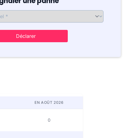
ignaler une panne
Déclarer
EN AOÛT 2026
0