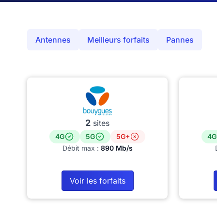
Antennes
Meilleurs forfaits
Pannes
2
sites
4G
5G
5G+
4G
Débit max :
890 Mb/s
Voir les forfaits