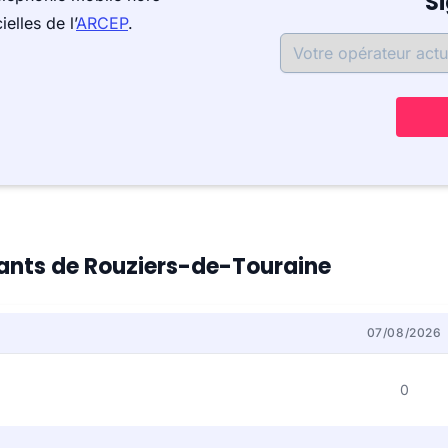
S
elles de l’
ARCEP
.
itants de Rouziers-de-Touraine
07/08/2026
0