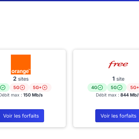
2
1
sites
site
5G
5G+
4G
5G
5G+
Débit max :
150 Mb/s
Débit max :
844 Mb/
Voir les forfaits
Voir les forfaits