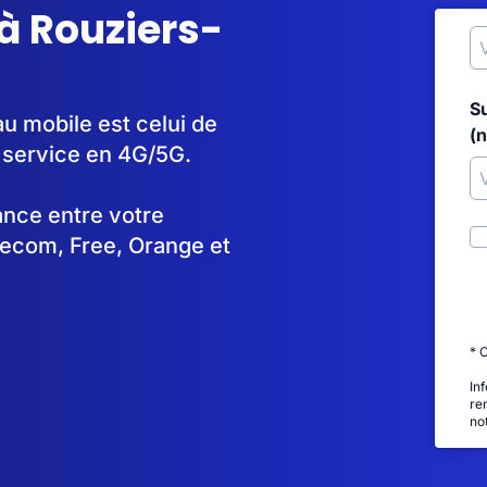
à Rouziers-
S
u mobile est celui de
(
 service en 4G/5G.
tance entre votre
lecom, Free, Orange et
* 
In
re
no