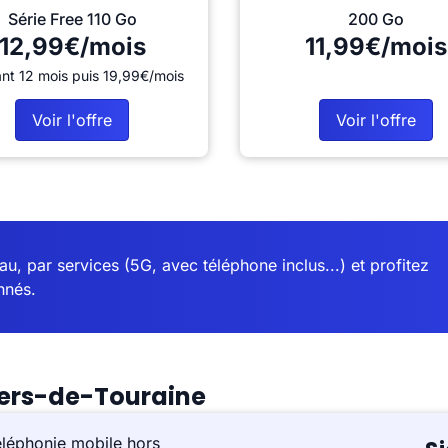
Série Free 110 Go
200 Go
12,99€/mois
11,99€/mois
nt 12 mois puis 19,99€/mois
Voir l'offre
Voir l'offre
u, par services (5G, avec téléphone inclus...) et profitez
nnés.
iers-de-Touraine
éléphonie mobile hors