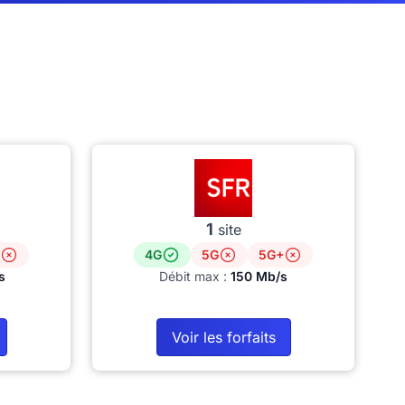
1
site
4G
5G
5G+
s
Débit max :
150 Mb/s
Voir les forfaits