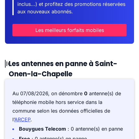
inclus...) et profitez des promotions réservées
aux nouveaux abonnés.
Les meilleurs forfaits mobiles
Les antennes en panne à Saint-
Onen-la-Chapelle
Au 07/08/2026, on dénombre
0
antenne(s) de
téléphonie mobile hors service dans la
commune selon les données officielles de
l’
ARCEP
.
Bouygues Telecom
: 0 antenne(s) en panne
Free
: 0 antenne(s) en panne