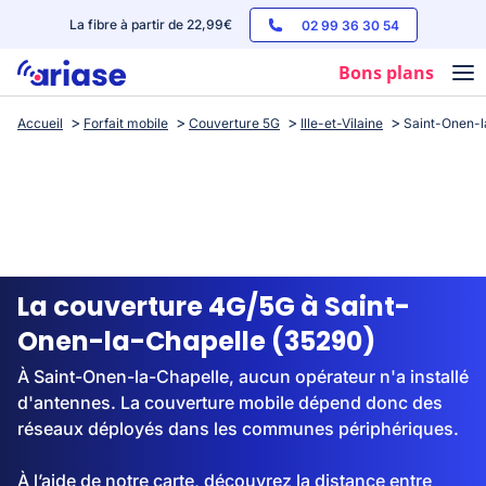
La fibre à partir de 22,99€
02 99 36 30 54
Bons plans
Accueil
Forfait mobile
Couverture 5G
Ille-et-Vilaine
Saint-Onen-l
Box internet
Forfaits mobile
Téléphones
Streaming
La couverture 4G/5G à Saint-
Onen-la-Chapelle (35290)
À Saint-Onen-la-Chapelle, aucun opérateur n'a installé
d'antennes. La couverture mobile dépend donc des
réseaux déployés dans les communes périphériques.
À l’aide de notre carte, découvrez la distance entre