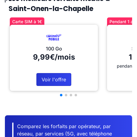
Saint-Onen-la-Chapelle
Carte SIM à 1€
Pendant 1 an 
100 Go
Sé
9,99€/mois
12
pendant 1
Voir l'offre
Comparez les forfaits par opérateur, par
réseau, par services (5G, avec téléphone