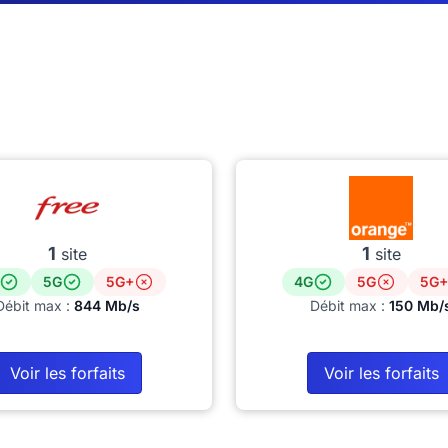
1
1
site
site
5G
5G+
4G
5G
5G+
Débit max :
844 Mb/s
Débit max :
150 Mb/
Voir les forfaits
Voir les forfaits