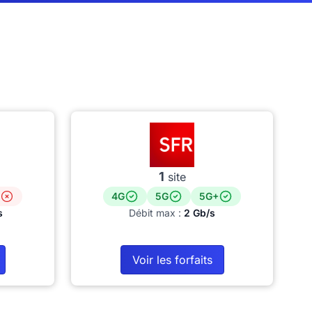
1
site
4G
5G
5G+
s
Débit max :
2 Gb/s
Voir les forfaits