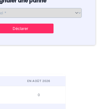
ignaler une panne
Déclarer
EN AOÛT 2026
0