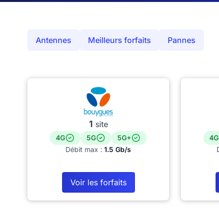
Antennes
Meilleurs forfaits
Pannes
1
site
4G
5G
5G+
4G
Débit max :
1.5 Gb/s
Voir les forfaits