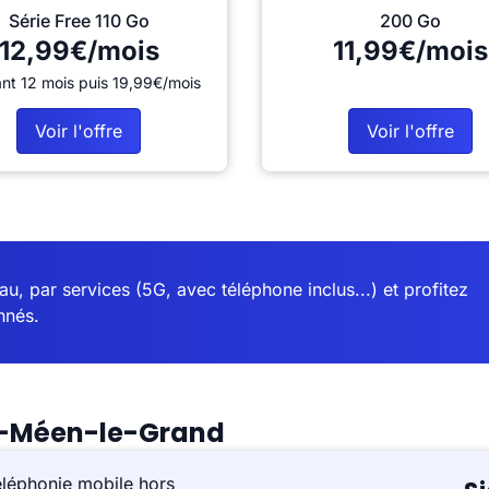
Série Free 110 Go
200 Go
12,99€/mois
11,99€/mois
nt 12 mois puis 19,99€/mois
Voir l'offre
Voir l'offre
u, par services (5G, avec téléphone inclus...) et profitez
nnés.
nt-Méen-le-Grand
éléphonie mobile hors