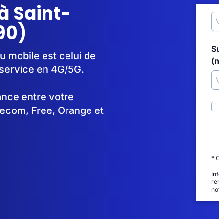
à Saint-
90)
S
u mobile est celui de
(
service en 4G/5G.
tance entre votre
lecom, Free, Orange et
* 
In
re
no