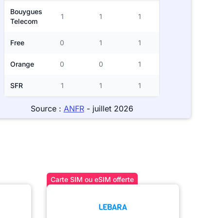
Bouygues
1
1
1
Telecom
Free
0
1
1
Orange
0
0
1
SFR
1
1
1
Source :
ANFR
- juillet 2026
Carte SIM ou eSIM offerte