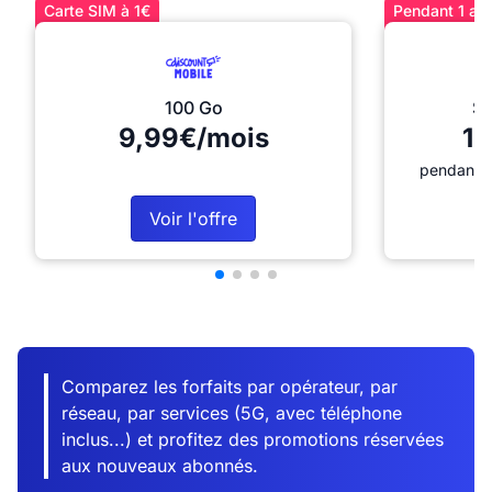
Carte SIM à 1€
Pendant 1 an 
100 Go
Sé
9,99€/mois
12
pendant 1
Voir l'offre
Comparez les forfaits par opérateur, par
réseau, par services (5G, avec téléphone
inclus...) et profitez des promotions réservées
aux nouveaux abonnés.