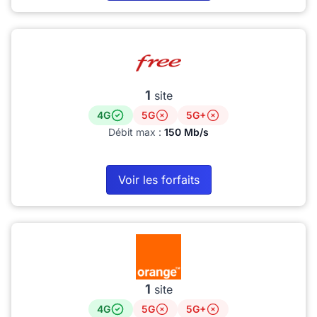
1
site
4G
5G
5G+
Débit max :
150 Mb/s
Voir les forfaits
1
site
4G
5G
5G+