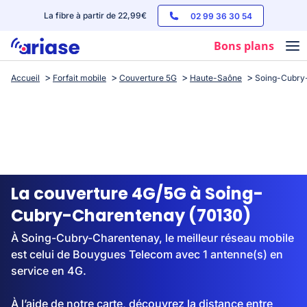
La fibre à partir de 22,99€
02 99 36 30 54
Bons plans
Accueil
Forfait mobile
Couverture 5G
Haute-Saône
Soing-Cubry
Box internet
Forfaits mobile
Téléphones
Streaming
La couverture 4G/5G à Soing-
Cubry-Charentenay (70130)
À Soing-Cubry-Charentenay, le meilleur réseau mobile
est celui de Bouygues Telecom avec 1 antenne(s) en
service en 4G.
À l’aide de notre carte, découvrez la distance entre