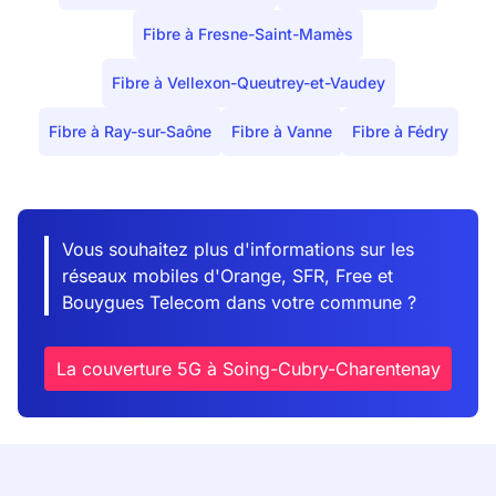
Fibre à Fresne-Saint-Mamès
Fibre à Vellexon-Queutrey-et-Vaudey
Fibre à Ray-sur-Saône
Fibre à Vanne
Fibre à Fédry
Vous souhaitez plus d'informations sur les
réseaux mobiles d'Orange, SFR, Free et
Bouygues Telecom dans votre commune ?
La couverture 5G à Soing-Cubry-Charentenay