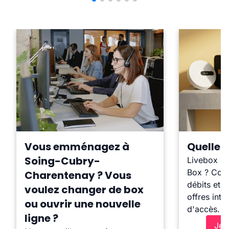
Vous emménagez à
Quelle b
Soing-Cubry-
Livebox ?
Box ? Comp
Charentenay ? Vous
débits et l
voulez changer de box
offres inte
ou ouvrir une nouvelle
d'accès.
ligne ?
Je 