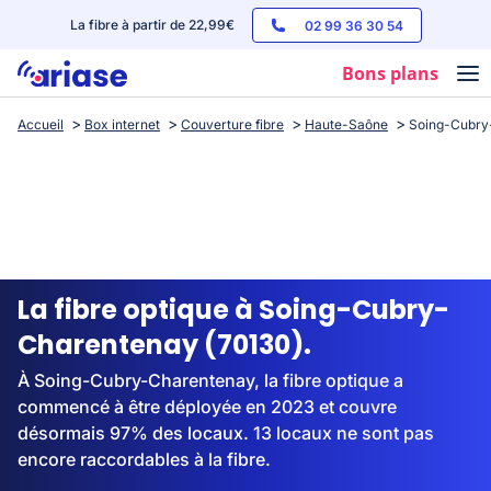
La fibre à partir de 22,99€
02 99 36 30 54
Bons plans
Accueil
Box internet
Couverture fibre
Haute-Saône
Soing-Cubry
Box internet
Forfaits mobile
Téléphones
Streaming
La fibre optique à Soing-Cubry-
Charentenay (70130).
À Soing-Cubry-Charentenay, la fibre optique a
commencé à être déployée en 2023 et couvre
désormais 97% des locaux. 13 locaux ne sont pas
encore raccordables à la fibre.