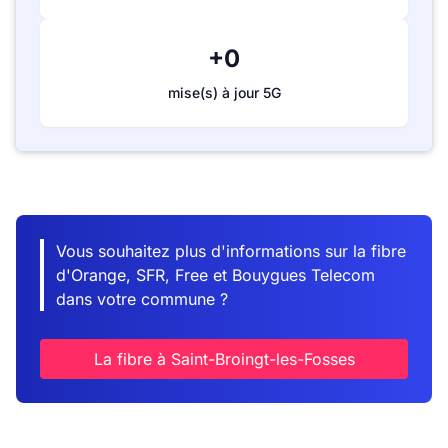
+0
mise(s) à jour 5G
Vous souhaitez plus d'informations sur la fibre
d'Orange, SFR, Free et Bouygues Telecom
dans votre commune ?
La fibre à Saint-Broingt-les-Fosses