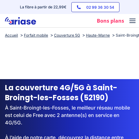
La fibre à partir de 22,99€
02 99 36 30 54
Bons plans
Accueil
Forfait mobile
Couverture 5G
Haute-Marne
Saint-Broing
Box internet
Forfaits mobile
Téléphones
Streaming
La couverture 4G/5G à Saint-
Broingt-les-Fosses (52190)
À Saint-Broingt-les-Fosses, le meilleur réseau mobile
est celui de Free avec 2 antenne(s) en service en
4G/5G.
À l’aide de notre carte, découvrez la distance entre