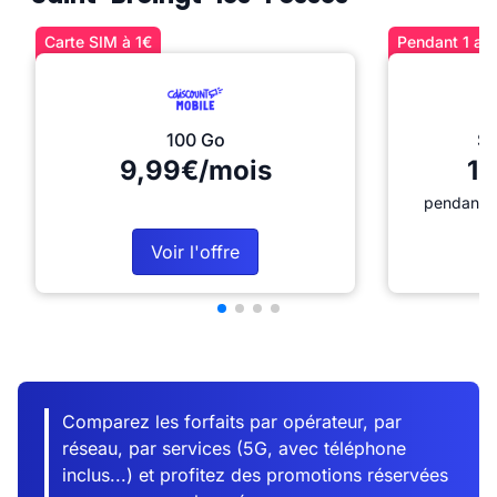
Carte SIM à 1€
Pendant 1 an 
100 Go
Sé
9,99€/mois
12
pendant 1
Voir l'offre
Comparez les forfaits par opérateur, par
réseau, par services (5G, avec téléphone
inclus...) et profitez des promotions réservées