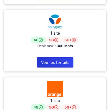
1
site
4G
5G
5G+
Débit max :
300 Mb/s
Voir les forfaits
1
site
4G
5G
5G+