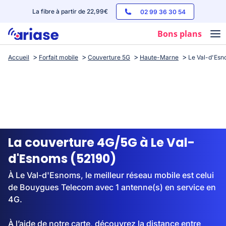
La fibre à partir de 22,99€
02 99 36 30 54
Bons plans
Accueil
Forfait mobile
Couverture 5G
Haute-Marne
Le Val-d'Es
Box internet
Forfaits mobile
Téléphones
Streaming
La couverture 4G/5G à Le Val-
d'Esnoms (52190)
À Le Val-d'Esnoms, le meilleur réseau mobile est celui
de Bouygues Telecom avec 1 antenne(s) en service en
4G.
À l’aide de notre carte, découvrez la distance entre