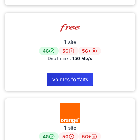
1
site
4G
5G
5G+
Débit max :
150 Mb/s
Voir les forfaits
1
site
4G
5G
5G+