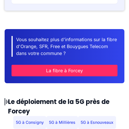
Vous souhaitez plus d'informations sur la fibre
d'Orange, SFR, Free et Bouygues Telecom
dans votre commune ?
La fibre à Forcey
Le déploiement de la 5G près de
Forcey
5G à Consigny
5G à Millières
5G à Esnouveaux