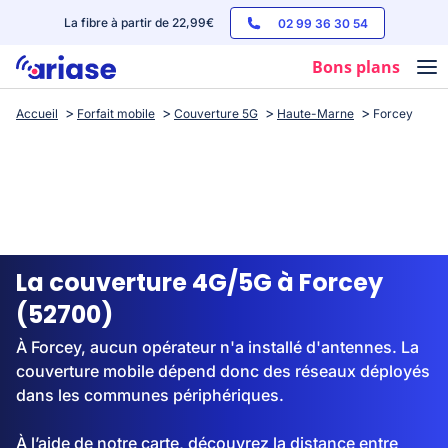
La fibre à partir de 22,99€
02 99 36 30 54
Bons plans
Accueil
Forfait mobile
Couverture 5G
Haute-Marne
Forcey
Box internet
Forfaits mobile
Téléphones
Streaming
La couverture 4G/5G à Forcey
(52700)
À Forcey, aucun opérateur n'a installé d'antennes. La
couverture mobile dépend donc des réseaux déployés
dans les communes périphériques.
À l’aide de notre carte, découvrez la distance entre