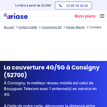
La fibre à partir de 22,99€
02 99 36 30 54
Bons plans
Accueil
Forfait mobile
Couverture 5G
Haute-Marne
Consigny
Box internet
Forfaits mobile
Téléphones
Streaming
La couverture 4G/5G à Consigny
(52700)
À Consigny, le meilleur réseau mobile est celui de
Bouygues Telecom avec 1 antenne(s) en service en
4G.
À l’aide de notre carte, découvrez la distance entre