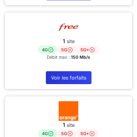
1
site
4G
5G
5G+
Débit max :
150 Mb/s
Voir les forfaits
1
site
4G
5G
5G+