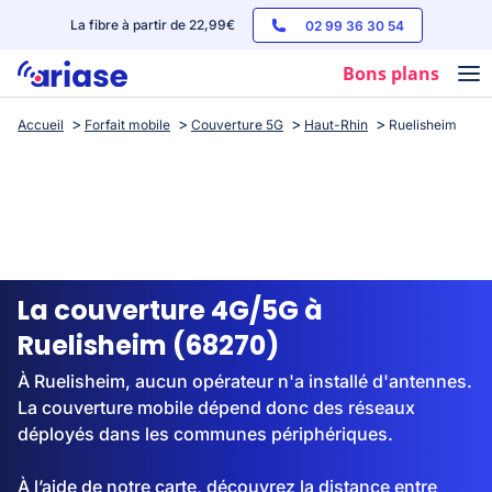
La fibre à partir de 22,99€
02 99 36 30 54
Bons plans
Accueil
Forfait mobile
Couverture 5G
Haut-Rhin
Ruelisheim
Box internet
Forfaits mobile
Téléphones
Streaming
La couverture 4G/5G à
Ruelisheim (68270)
À Ruelisheim, aucun opérateur n'a installé d'antennes.
La couverture mobile dépend donc des réseaux
déployés dans les communes périphériques.
À l’aide de notre carte, découvrez la distance entre