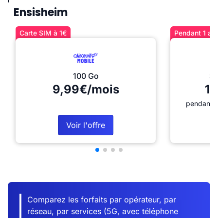
Ensisheim
Carte SIM à 1€
Pendant 1 an 
100 Go
Sé
9,99€/mois
12
pendant 1
Voir l'offre
Comparez les forfaits par opérateur, par
réseau, par services (5G, avec téléphone