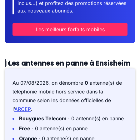
inclus...) et profitez des promotions réservées
aux nouveaux abonnés.
Les meilleurs forfaits mobiles
Les antennes en panne à Ensisheim
Au 07/08/2026, on dénombre
0
antenne(s) de
téléphonie mobile hors service dans la
commune selon les données officielles de
l’
ARCEP
.
Bouygues Telecom
: 0 antenne(s) en panne
Free
: 0 antenne(s) en panne
Orange
: 0 antenne(s) en panne