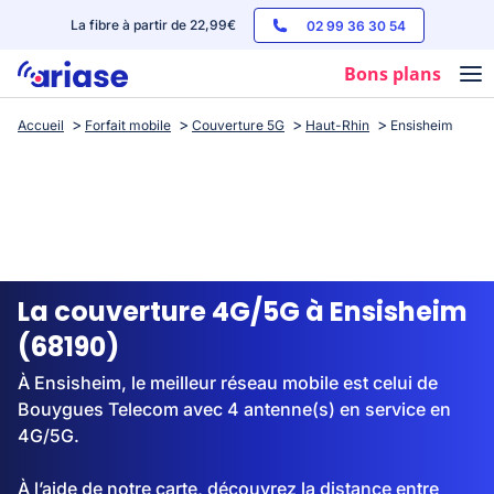
La fibre à partir de 22,99€
02 99 36 30 54
Bons plans
Accueil
Forfait mobile
Couverture 5G
Haut-Rhin
Ensisheim
Box internet
Forfaits mobile
Téléphones
Streaming
La couverture 4G/5G à Ensisheim
(68190)
À Ensisheim, le meilleur réseau mobile est celui de
Bouygues Telecom avec 4 antenne(s) en service en
4G/5G.
À l’aide de notre carte, découvrez la distance entre