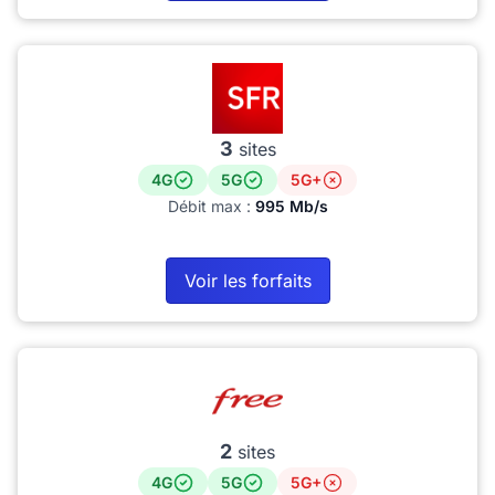
3
sites
4G
5G
5G+
Débit max :
995 Mb/s
Voir les forfaits
2
sites
4G
5G
5G+