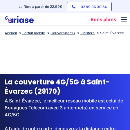
La fibre à partir de 22,99€
02 99 36 30 54
Bons plans
Accueil
Forfait mobile
Couverture 5G
Finistère
Saint-Évarzec
Box internet
Forfaits mobile
Téléphones
Streaming
La couverture 4G/5G à Saint-
Évarzec (29170)
À Saint-Évarzec, le meilleur réseau mobile est celui de
Bouygues Telecom avec 3 antenne(s) en service en
4G/5G.
À l’aide de notre carte, découvrez la distance entre