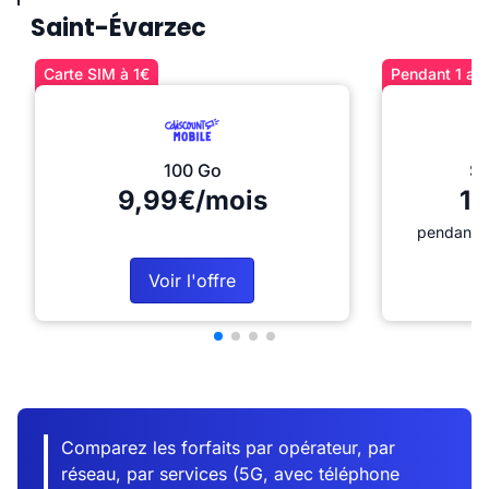
Saint-Évarzec
Carte SIM à 1€
Pendant 1 an 
100 Go
Sé
9,99€/mois
12
pendant 1
Voir l'offre
Comparez les forfaits par opérateur, par
réseau, par services (5G, avec téléphone