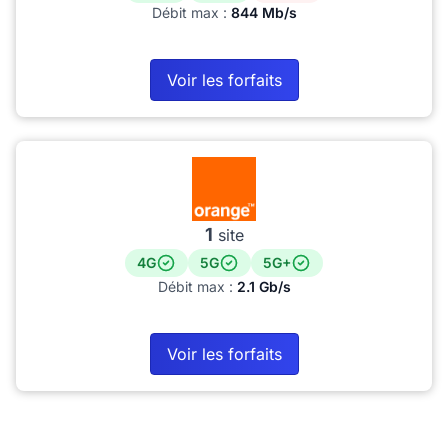
Débit max :
844 Mb/s
Voir les forfaits
1
site
4G
5G
5G+
Débit max :
2.1 Gb/s
Voir les forfaits