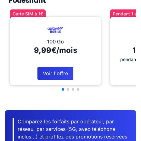
Fouesnant
Carte SIM à 1€
Pendant 1 an 
100 Go
Sé
9,99€/mois
12
pendant 1
Voir l'offre
Comparez les forfaits par opérateur, par
réseau, par services (5G, avec téléphone
inclus...) et profitez des promotions réservées