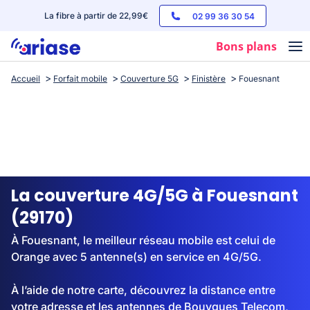
La fibre à partir de 22,99€
02 99 36 30 54
Bons plans
Accueil
Forfait mobile
Couverture 5G
Finistère
Fouesnant
Box internet
Forfaits mobile
Téléphones
Streaming
La couverture 4G/5G à Fouesnant
(29170)
À Fouesnant, le meilleur réseau mobile est celui de
Orange avec 5 antenne(s) en service en 4G/5G.
À l’aide de notre carte, découvrez la distance entre
votre adresse et les antennes de Bouygues Telecom,