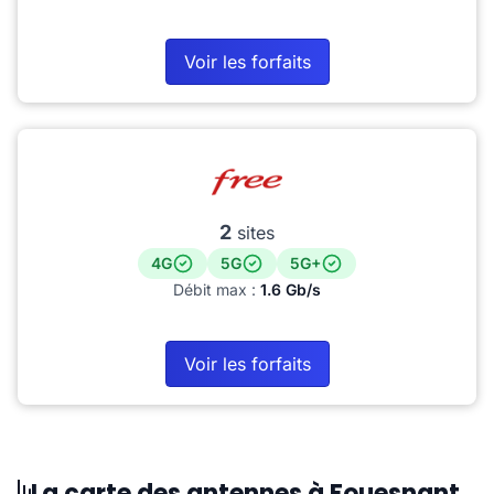
Voir les forfaits
2
sites
4G
5G
5G+
Débit max :
1.6 Gb/s
Voir les forfaits
La carte des antennes à Fouesnant