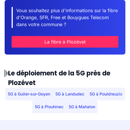
Vous souhaitez plus d'informations sur la fibre
d'Orange, SFR, Free et Bouygues Telecom
dans votre commune ?
La fibre à Plozévet
Le déploiement de la 5G près de
Plozévet
5G à Guiler-sur-Goyen
5G à Landudec
5G à Pouldreuzic
5G à Plouhinec
5G à Mahalon