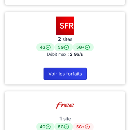
2
sites
4G
5G
5G+
Débit max :
2 Gb/s
Voir les forfaits
1
site
4G
5G
5G+