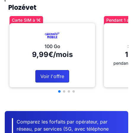
Plozévet
Carte SIM à 1€
Pendant 1 an 
100 Go
Sé
9,99€/mois
12
pendant 1
Voir l'offre
Comparez les forfaits par opérateur, par
réseau, par services (5G, avec téléphone