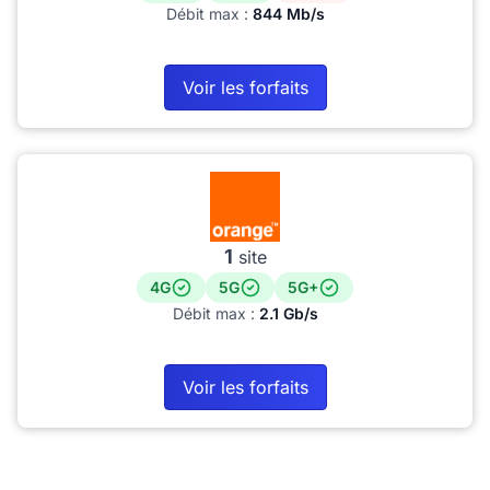
Débit max :
844 Mb/s
Voir les forfaits
1
site
4G
5G
5G+
Débit max :
2.1 Gb/s
Voir les forfaits