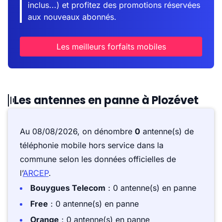
inclus...) et profitez des promotions réservées
aux nouveaux abonnés.
Les meilleurs forfaits mobiles
Les antennes en panne à Plozévet
Au 08/08/2026, on dénombre
0
antenne(s) de
téléphonie mobile hors service dans la
commune selon les données officielles de
l’
ARCEP
.
Bouygues Telecom
: 0 antenne(s) en panne
Free
: 0 antenne(s) en panne
Orange
: 0 antenne(s) en panne