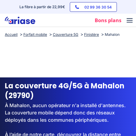
La fibre à partir de 22,99€
02 99 36 30 54
Bons plans
Accueil
Forfait mobile
Couverture 5G
Finistère
Mahalon
Box internet
Forfaits mobile
Téléphones
Streaming
La couverture 4G/5G à Mahalon
(29790)
À Mahalon, aucun opérateur n'a installé d'antennes.
La couverture mobile dépend donc des réseaux
déployés dans les communes périphériques.
À l’aide de notre carte, découvrez la distance entre