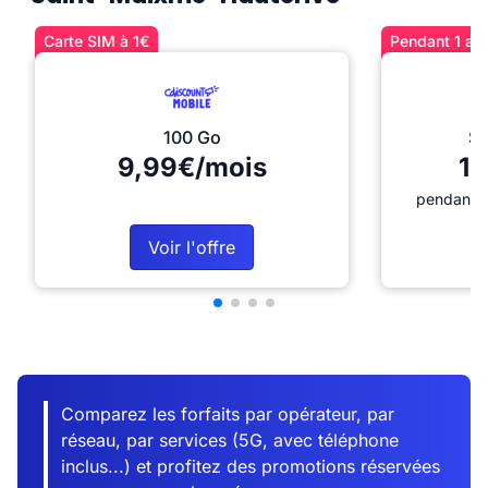
Carte SIM à 1€
Pendant 1 an 
100 Go
Sé
9,99€/mois
12
pendant 1
Voir l'offre
Comparez les forfaits par opérateur, par
réseau, par services (5G, avec téléphone
inclus...) et profitez des promotions réservées