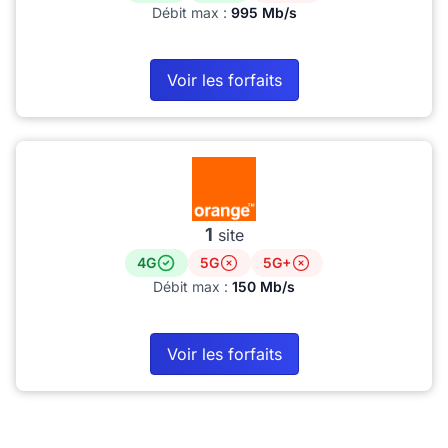
Débit max :
995 Mb/s
Voir les forfaits
1
site
4G
5G
5G+
Débit max :
150 Mb/s
Voir les forfaits