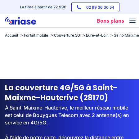
La fibre à partir de 22,99€
02 99 36 30 54
Bons plans
Accueil
Forfait mobile
Couverture 5G
Eure-et-Loir
Saint-Maixme
Box internet
Forfaits mobile
Téléphones
Streaming
La couverture 4G/5G à Saint-
Maixme-Hauterive (28170)
À Saint-Maixme-Hauterive, le meilleur réseau mobile
est celui de Bouygues Telecom avec 2 antenne(s) en
service en 4G/5G.
À l’aide de notre carte, découvrez la distance entre