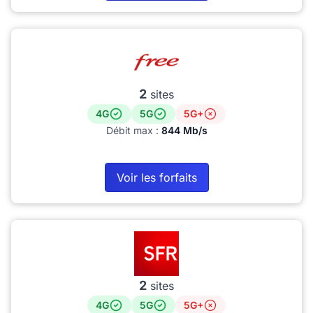
2
sites
4G
5G
5G+
Débit max :
844 Mb/s
Voir les forfaits
2
sites
4G
5G
5G+