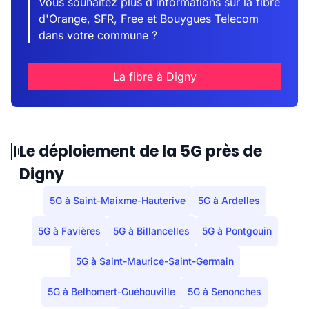
Vous souhaitez plus d'informations sur la fibre
d'Orange, SFR, Free et Bouygues Telecom
dans votre commune ?
La fibre à Digny
Le déploiement de la 5G près de
Digny
5G à Saint-Maixme-Hauterive
5G à Ardelles
5G à Favières
5G à Billancelles
5G à Pontgouin
5G à Saint-Maurice-Saint-Germain
5G à Belhomert-Guéhouville
5G à Senonches