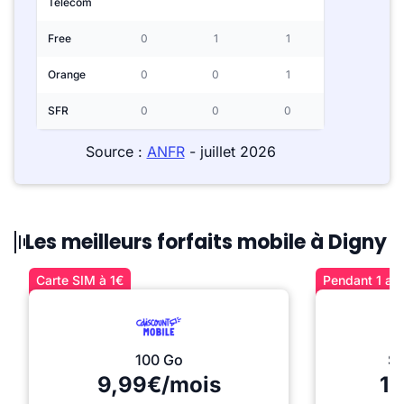
Telecom
Free
0
1
1
Orange
0
0
1
SFR
0
0
0
Source :
ANFR
- juillet 2026
Les meilleurs forfaits mobile à Digny
Carte SIM à 1€
Pendant 1 an 
100 Go
Sé
9,99€/mois
12