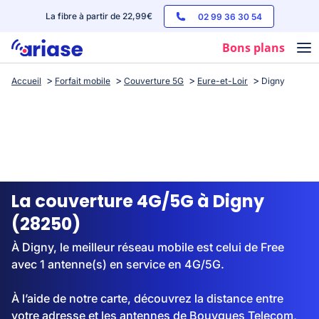
La fibre à partir de 22,99€
02 99 36 30 54
Bons plans
Accueil
Forfait mobile
Couverture 5G
Eure-et-Loir
Digny
Box internet
Forfaits mobile
Téléphones
Streaming
La couverture 4G/5G à Digny
(28250)
À Digny, le meilleur réseau mobile est celui de Free
avec 1 antenne(s) en service en 4G/5G.
À l’aide de notre carte, découvrez la distance entre
votre adresse et les antennes de Bouygues Telecom,