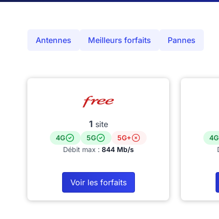
Antennes
Meilleurs forfaits
Pannes
1
site
4G
5G
5G+
4G
Débit max :
844 Mb/s
Voir les forfaits