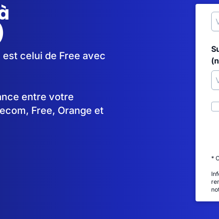
à
)
S
 est celui de Free avec
(
tance entre votre
lecom, Free, Orange et
* 
In
re
no