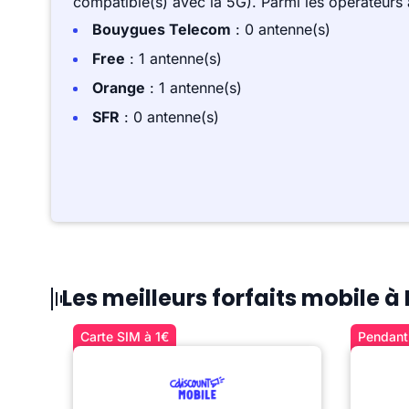
compatible(s) avec la 5G). Parmi les opérateurs
Bouygues Telecom
: 0 antenne(s)
Free
: 1 antenne(s)
Orange
: 1 antenne(s)
SFR
: 0 antenne(s)
Les meilleurs forfaits mobile à
Carte SIM à 1€
Pendant 