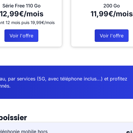
Série Free 110 Go
200 Go
12,99€/mois
11,99€/mois
nt 12 mois puis 19,99€/mois
Voir l'offre
Voir l'offre
u, par services (5G, avec téléphone inclus...) et profitez
nnés.
oissier
éléphonie mobile hors