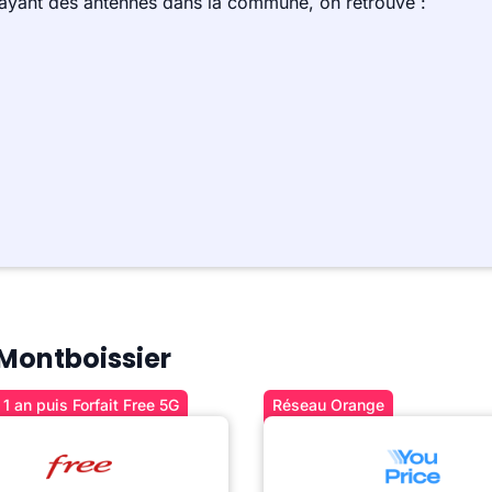
 ayant des antennes dans la commune, on retrouve :
 Montboissier
1 an puis Forfait Free 5G
Réseau Orange