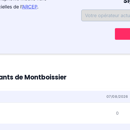
S
elles de l’
ARCEP
.
tants de Montboissier
07/08/2026
0