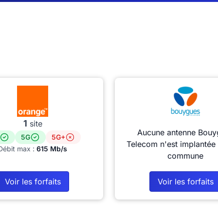
1
site
Aucune antenne Bouy
5G
5G+
Telecom n'est implantée 
Débit max :
615 Mb/s
commune
Voir les forfaits
Voir les forfaits