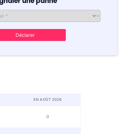
ignaler une panne
Déclarer
EN AOÛT 2026
0