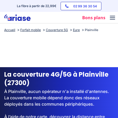
La fibre à partir de 22,99€
02 99 36 30 54
Bons plans
Accueil
Forfait mobile
Couverture 5G
Eure
Plainville
Box internet
Forfaits mobile
Téléphones
Streaming
La couverture 4G/5G à Plainville
(27300)
À Plainville, aucun opérateur n'a installé d'antennes.
La couverture mobile dépend donc des réseaux
déployés dans les communes périphériques.
À l’aide de notre carte, découvrez la distance entre