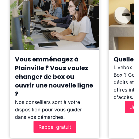
Vous emménagez à
Quelle b
Plainville ? Vous voulez
Livebox ?
Box ? Comp
changer de box ou
débits et l
ouvrir une nouvelle ligne
offres inte
?
d'accès.
Nos conseillers sont à votre
Je 
disposition pour vous guider
dans vos démarches.
Rappel gratuit