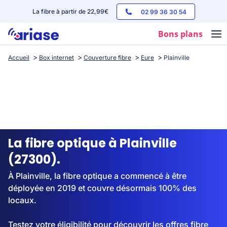
La fibre à partir de 22,99€
02 99 36 30 54
Bons plans
Accueil
Box internet
Couverture fibre
Eure
Plainville
Box internet
Forfaits mobile
Téléphones
Streaming
La fibre optique à Plainville
(27300).
À Plainville, la fibre optique a commencé à être
déployée en 2019 et couvre désormais 100% des
locaux.
Testez votre éligibilité pour découvrir les offres fibre