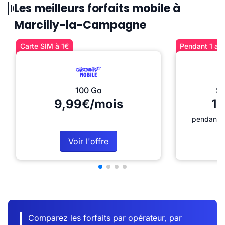
Les meilleurs forfaits mobile à
Marcilly-la-Campagne
Carte SIM à 1€
Pendant 1 an 
100 Go
Sé
9,99€/mois
12
pendant 1
Voir l'offre
Comparez les forfaits par opérateur, par