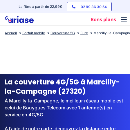
La fibre à partir de 22,99€
02 99 36 30 54
Bons plans
Accueil
Forfait mobile
Couverture 5G
Eure
Marcilly-la-Campagn
Box internet
Forfaits mobile
Téléphones
Streaming
La couverture 4G/5G à Marcilly-
la-Campagne (27320)
À Marcilly-la-Campagne, le meilleur réseau mobile est
celui de Bouygues Telecom avec 1 antenne(s) en
service en 4G/5G.
À l’aide de notre carte, découvrez la distance entre