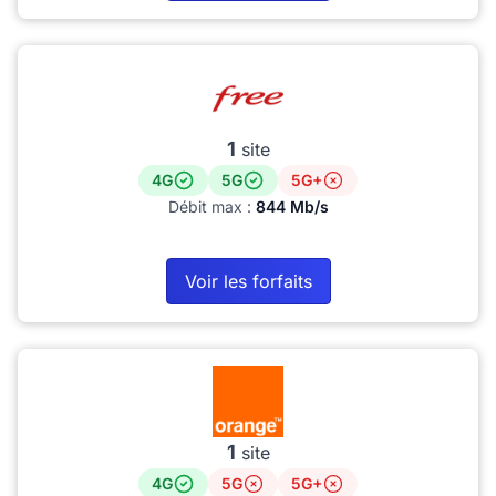
1
site
4G
5G
5G+
Débit max :
844 Mb/s
Voir les forfaits
1
site
4G
5G
5G+