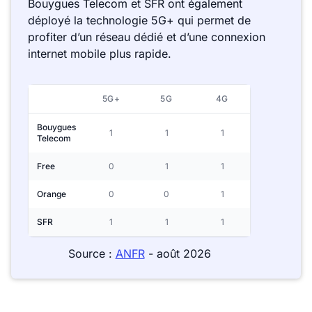
Bouygues Telecom et SFR ont également
déployé la technologie 5G+ qui permet de
profiter d’un réseau dédié et d’une connexion
internet mobile plus rapide.
5G+
5G
4G
Bouygues
1
1
1
Telecom
Free
0
1
1
Orange
0
0
1
SFR
1
1
1
Source :
ANFR
- août 2026