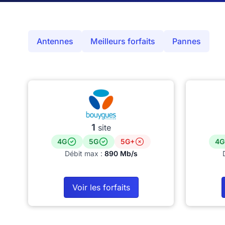
Antennes
Meilleurs forfaits
Pannes
1
site
4G
5G
5G+
4G
Débit max :
890 Mb/s
Voir les forfaits