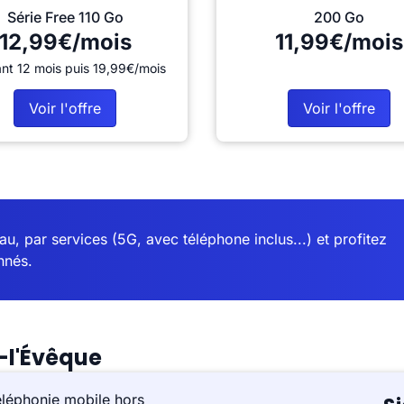
Série Free 110 Go
200 Go
12,99€/mois
11,99€/mois
nt 12 mois puis 19,99€/mois
Voir l'offre
Voir l'offre
u, par services (5G, avec téléphone inclus...) et profitez
nnés.
s-l'Évêque
éléphonie mobile hors