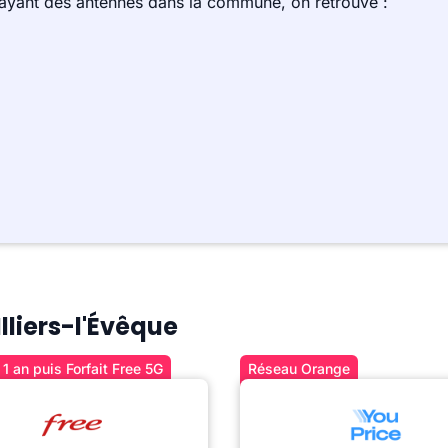
 ayant des antennes dans la commune, on retrouve :
Illiers-l'Évêque
1 an puis Forfait Free 5G
Réseau Orange