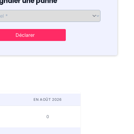
ignaler une panne
Déclarer
EN AOÛT 2026
0