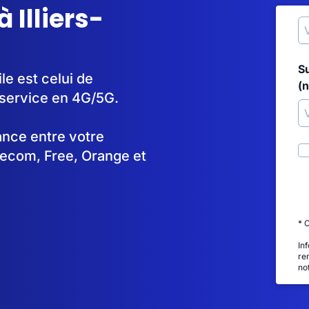
 Illiers-
S
le est celui de
(
service en 4G/5G.
tance entre votre
lecom, Free, Orange et
* 
In
re
no