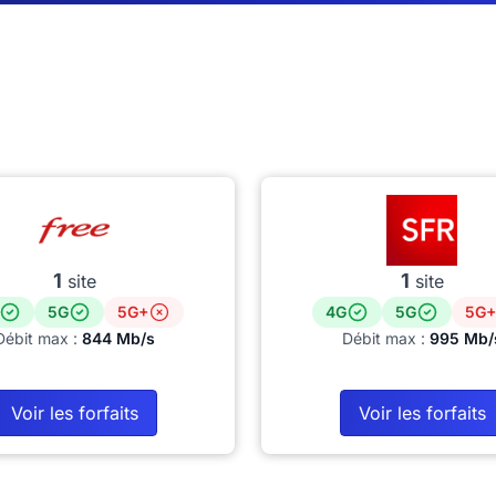
1
1
site
site
5G
5G+
4G
5G
5G+
Débit max :
844 Mb/s
Débit max :
995 Mb/
Voir les forfaits
Voir les forfaits