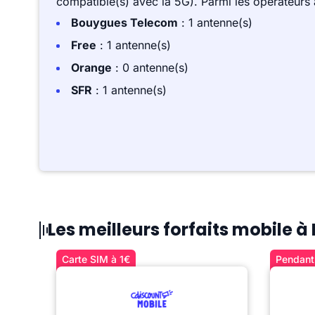
compatible(s) avec la 5G). Parmi les opérateurs
Bouygues Telecom
: 1 antenne(s)
Free
: 1 antenne(s)
Orange
: 0 antenne(s)
SFR
: 1 antenne(s)
Les meilleurs forfaits mobile à 
Carte SIM à 1€
Pendant 