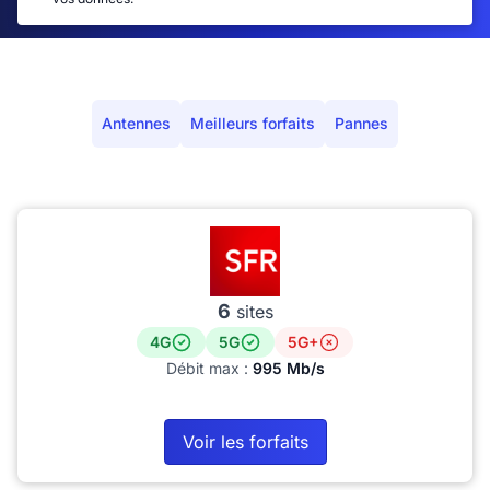
Antennes
Meilleurs forfaits
Pannes
6
sites
4G
5G
5G+
Débit max :
995 Mb/s
Voir les forfaits