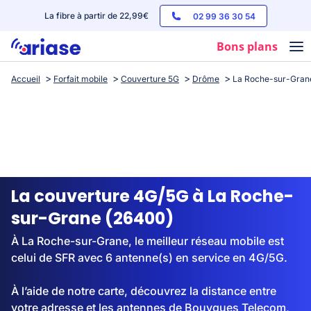
La fibre à partir de 22,99€
02 99 36 30 54
Bons plans
Accueil
Forfait mobile
Couverture 5G
Drôme
La Roche-sur-Gran
Box internet
Forfaits mobile
Téléphones
Streaming
La couverture 4G/5G à La Roche-
sur-Grane (26400)
À La Roche-sur-Grane, le meilleur réseau mobile est
celui de SFR avec 6 antenne(s) en service en 4G/5G.
À l’aide de notre carte, découvrez la distance entre
votre adresse et les antennes de Bouygues Telecom,