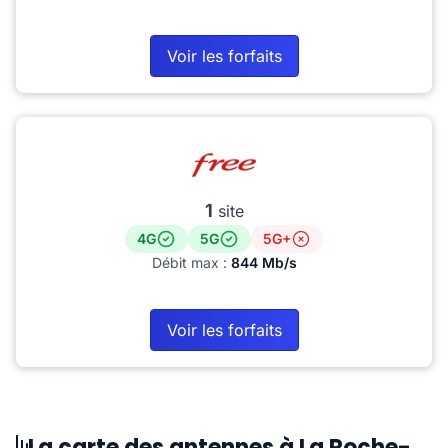
Voir les forfaits
1
site
4G
5G
5G+
Débit max :
844 Mb/s
Voir les forfaits
La carte des antennes à La Roche-