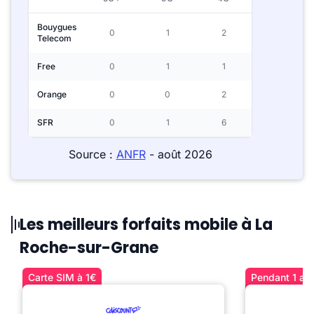
Bouygues
0
1
2
Telecom
Free
0
1
1
Orange
0
0
2
SFR
0
1
6
Source :
ANFR
- août 2026
Les meilleurs forfaits mobile à La
Roche-sur-Grane
Carte SIM à 1€
Pendant 1 an 