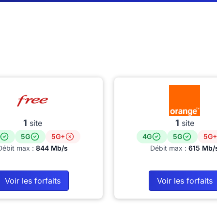
1
1
site
site
5G
5G+
4G
5G
5G+
Débit max :
844 Mb/s
Débit max :
615 Mb/
Voir les forfaits
Voir les forfaits