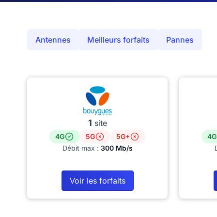
Antennes
Meilleurs forfaits
Pannes
1
site
4G
5G
5G+
4G
Débit max :
300 Mb/s
Voir les forfaits