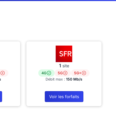
1
site
4G
5G
5G+
s
Débit max :
150 Mb/s
Voir les forfaits