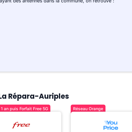
 ayant des antennes dans la commune, on retrouve :
à La Répara-Auriples
1 an puis Forfait Free 5G
Réseau Orange