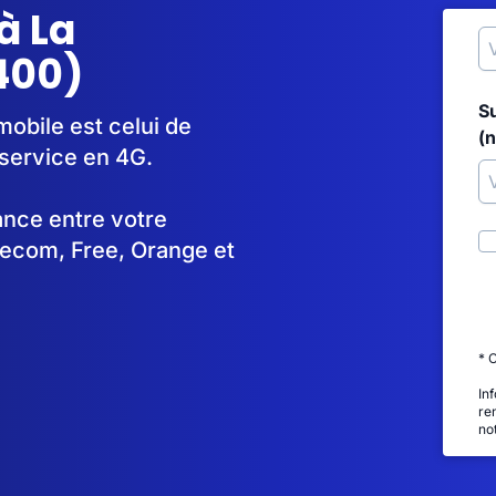
à La
400)
S
mobile est celui de
(
service en 4G.
tance entre votre
lecom, Free, Orange et
* 
In
re
no