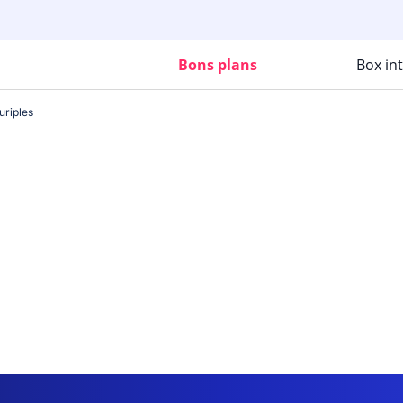
Bons plans
Box in
uriples