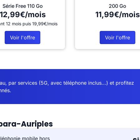
Série Free 110 Go
200 Go
12,99€/mois
11,99€/mois
nt 12 mois puis 19,99€/mois
Voir l'offre
Voir l'offre
u, par services (5G, avec téléphone inclus...) et profitez
nnés.
para-Auriples
éléphonie mobile hors