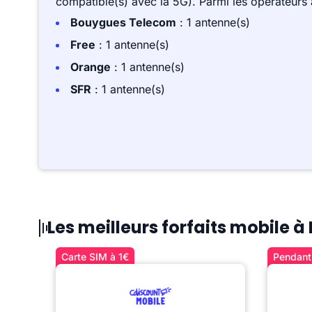
compatible(s) avec la 5G). Parmi les opérateurs
Bouygues Telecom
: 1 antenne(s)
Free
: 1 antenne(s)
Orange
: 1 antenne(s)
SFR
: 1 antenne(s)
Les meilleurs forfaits mobile 
Carte SIM à 1€
Pendant 