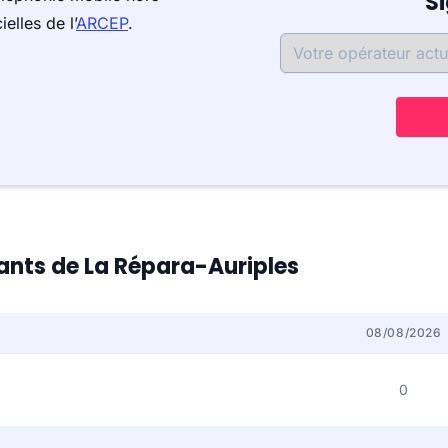
S
elles de l’
ARCEP
.
tants de La Répara-Auriples
08/08/2026
0