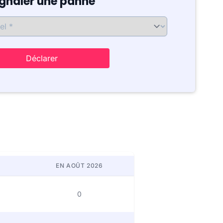
ignaler une panne
Déclarer
EN AOÛT 2026
0