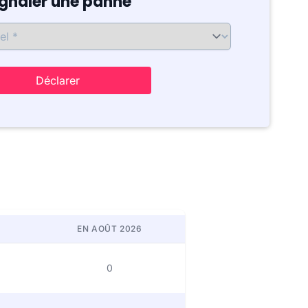
ignaler une panne
Déclarer
EN AOÛT 2026
0