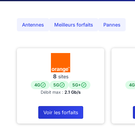
Antennes
Meilleurs forfaits
Pannes
8
sites
4G
5G
5G+
4G
Débit max :
2.1 Gb/s
Voir les forfaits