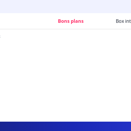
Bons plans
Box in
x