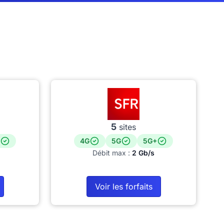
5
sites
4G
5G
5G+
Débit max :
2 Gb/s
Voir les forfaits