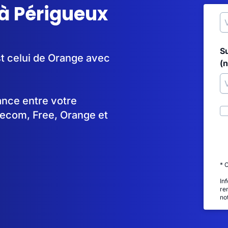
à Périgueux
S
st celui de Orange avec
(
tance entre votre
lecom, Free, Orange et
* 
In
re
no