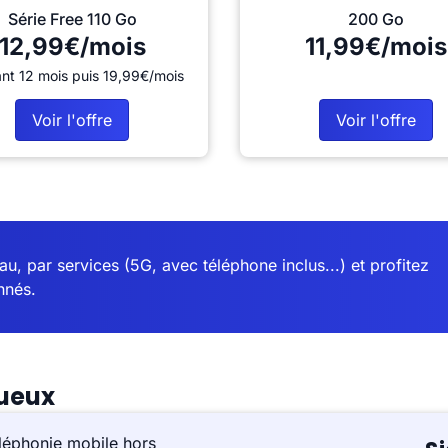
Série Free 110 Go
200 Go
12,99€/mois
11,99€/mois
nt 12 mois puis 19,99€/mois
Voir l'offre
Voir l'offre
u, par services (5G, avec téléphone inclus...) et profitez
nnés.
gueux
léphonie mobile hors