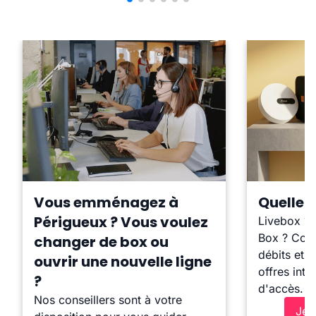
Vous emménagez à
Quelle b
Périgueux ? Vous voulez
Livebox ?
Box ? Comp
changer de box ou
débits et l
ouvrir une nouvelle ligne
offres inte
?
d'accès.
Nos conseillers sont à votre
Je 