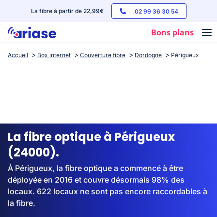
La fibre à partir de 22,99€
02 99 36 30 54
Bons plans
Accueil
Box internet
Couverture fibre
Dordogne
Périgueux
Box internet
Forfaits mobile
Téléphones
Streaming
La fibre optique à Périgueux
(24000).
À Périgueux, la fibre optique a commencé à être
déployée en 2016 et couvre désormais 98% des
locaux. 622 locaux ne sont pas encore raccordables à
la fibre.