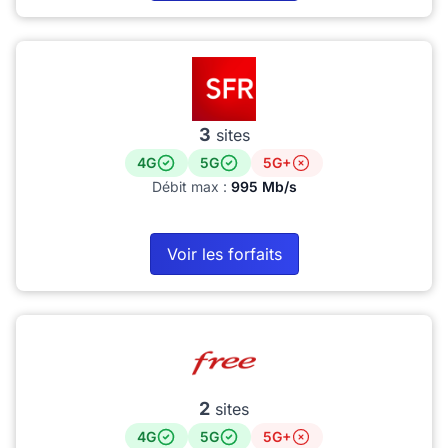
3
sites
4G
5G
5G+
Débit max :
995 Mb/s
Voir les forfaits
2
sites
4G
5G
5G+