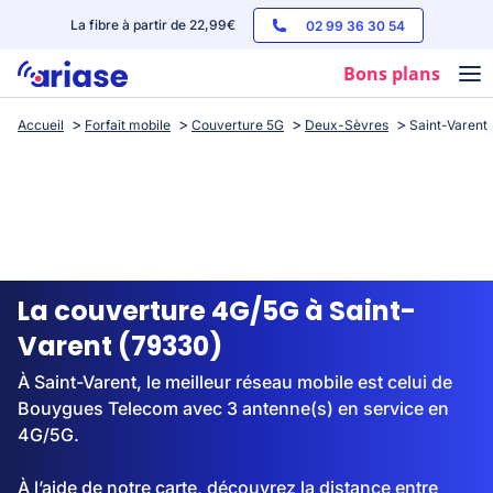
La fibre à partir de 22,99€
02 99 36 30 54
Bons plans
Accueil
Forfait mobile
Couverture 5G
Deux-Sèvres
Saint-Varent
Box internet
Forfaits mobile
Téléphones
Streaming
La couverture 4G/5G à Saint-
Varent (79330)
À Saint-Varent, le meilleur réseau mobile est celui de
Bouygues Telecom avec 3 antenne(s) en service en
4G/5G.
À l’aide de notre carte, découvrez la distance entre