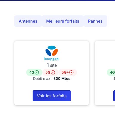
Antennes
Meilleurs forfaits
Pannes
1
site
4G
5G
5G+
4G
Débit max :
300 Mb/s
Voir les forfaits