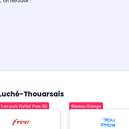
 on retrouve :
à Luché-Thouarsais
1 an puis Forfait Free 5G
Réseau Orange