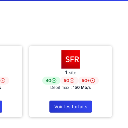
1
site
4G
5G
5G+
s
Débit max :
150 Mb/s
Voir les forfaits