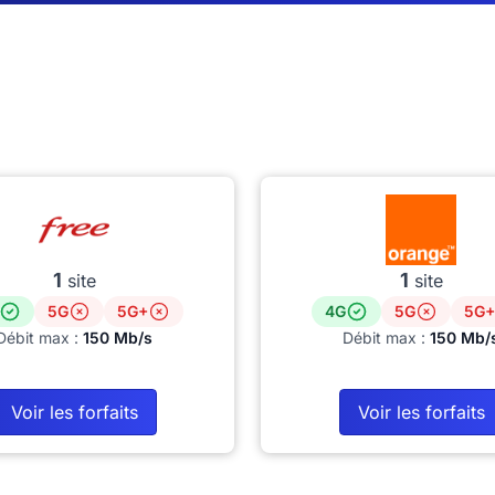
1
1
site
site
5G
5G+
4G
5G
5G+
Débit max :
150 Mb/s
Débit max :
150 Mb/
Voir les forfaits
Voir les forfaits