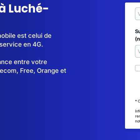
 à Luché-
S
obile est celui de
(
service en 4G.
tance entre votre
lecom, Free, Orange et
* 
In
re
no