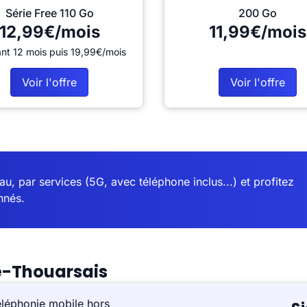
Série Free 110 Go
200 Go
12,99€/mois
11,99€/mois
nt 12 mois puis 19,99€/mois
Voir l'offre
Voir l'offre
u, par services (5G, avec téléphone inclus...) et profitez
nnés.
é-Thouarsais
éléphonie mobile hors