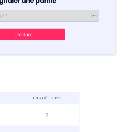
ignaler une panne
Déclarer
EN AOÛT 2026
0