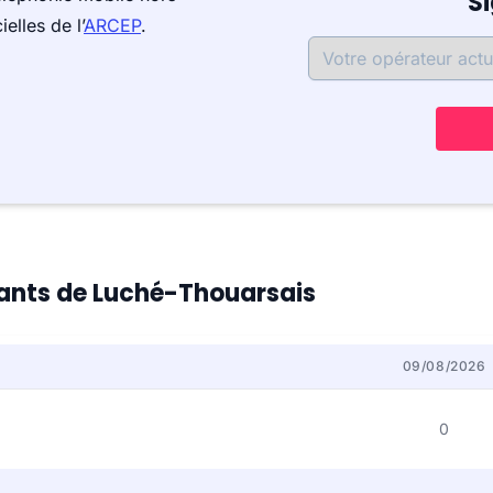
S
elles de l’
ARCEP
.
itants de Luché-Thouarsais
09/08/2026
0