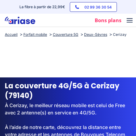
La fibre à partir de 22,99€
02 99 36 30 54
Bons plans
Accueil
Forfait mobile
Couverture 5G
Deux-Sèvres
Cerizay
Box internet
Forfaits mobile
Téléphones
Streaming
La couverture 4G/5G à Cerizay
(79140)
À Cerizay, le meilleur réseau mobile est celui de Free
avec 2 antenne(s) en service en 4G/5G.
À l’aide de notre carte, découvrez la distance entre
votre adresse et les antennes de Bouygues Telecom,