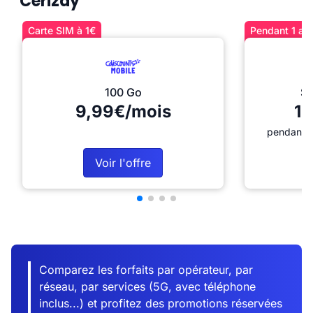
Cerizay
Carte SIM à 1€
Pendant 1 an 
100 Go
Sé
9,99€/mois
12
pendant 1
Voir l'offre
Comparez les forfaits par opérateur, par
réseau, par services (5G, avec téléphone
inclus...) et profitez des promotions réservées