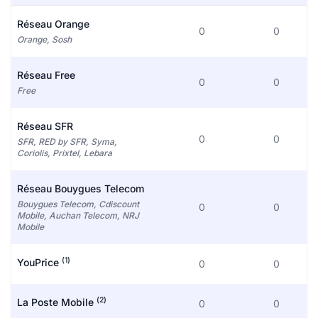
Réseau Orange
0
0
Orange, Sosh
Réseau Free
0
0
Free
Réseau SFR
0
0
SFR, RED by SFR, Syma,
Coriolis, Prixtel, Lebara
Réseau Bouygues Telecom
Bouygues Telecom, Cdiscount
0
0
Mobile, Auchan Telecom, NRJ
Mobile
(1)
YouPrice
0
0
(2)
La Poste Mobile
0
0