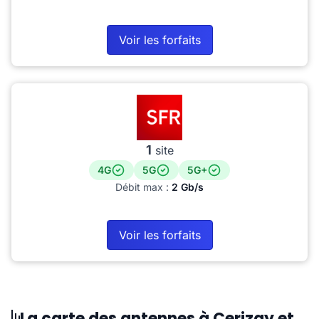
Voir les forfaits
1
site
4G
5G
5G+
Débit max :
2 Gb/s
Voir les forfaits
La carte des antennes à Cerizay et