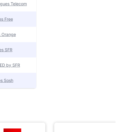
uygues Telecom
res Free
es Orange
res SFR
 RED by SFR
res Sosh