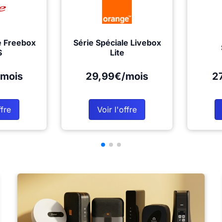
e Freebox
Série Spéciale Livebox
S
Lite
mois
29,99€/mois
2
ffre
Voir l'offre