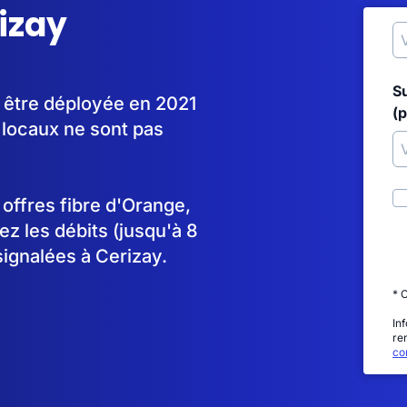
rizay
S
à être déployée en 2021
(p
locaux ne sont pas
s offres fibre d'Orange,
 les débits (jusqu'à 8
signalées à Cerizay.
* 
In
re
con