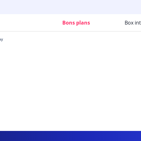
Bons plans
Box in
ay