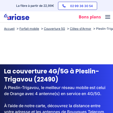
La fibre à partir de 22,99€
02 99 36 30 54
Bons plans
Accueil
Forfait mobile
Couverture 5G
Côtes-d'Armor
Pleslin-Tri
Box internet
Forfaits mobile
Téléphones
Streaming
La couverture 4G/5G à Pleslin-
Trigavou (22490)
À Pleslin-Trigavou, le meilleur réseau mobile est celui
de Orange avec 4 antenne(s) en service en 4G/5G.
À l’aide de notre carte, découvrez la distance entre
votre adresse et les antennes de Bouygues Telecom,