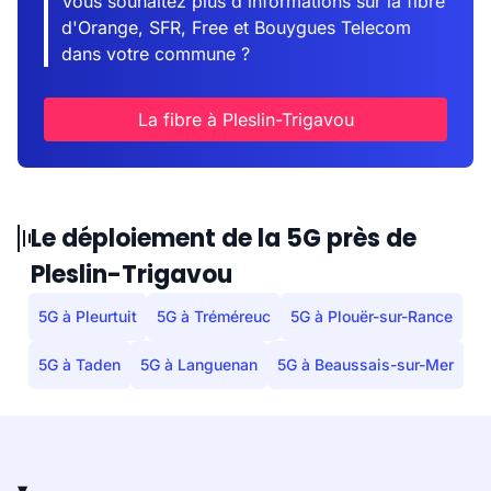
Vous souhaitez plus d'informations sur la fibre
d'Orange, SFR, Free et Bouygues Telecom
dans votre commune ?
La fibre à Pleslin-Trigavou
Le déploiement de la 5G près de
Pleslin-Trigavou
5G à Pleurtuit
5G à Tréméreuc
5G à Plouër-sur-Rance
5G à Taden
5G à Languenan
5G à Beaussais-sur-Mer