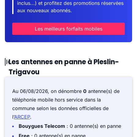
inclus...) et profitez des promotions réservées
aux nouveaux abonnés.
Les meilleurs forfaits mobiles
Les antennes en panne à Pleslin-
Trigavou
Au 06/08/2026, on dénombre
0
antenne(s) de
téléphonie mobile hors service dans la
commune selon les données officielles de
l’
ARCEP
.
Bouygues Telecom
: 0 antenne(s) en panne
Free
: 0 antenne(s) en panne