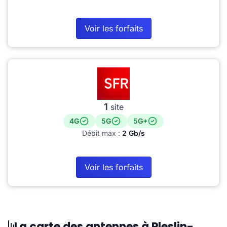
Voir les forfaits
1
site
4G
5G
5G+
Débit max :
2 Gb/s
Voir les forfaits
La carte des antennes à Pleslin-