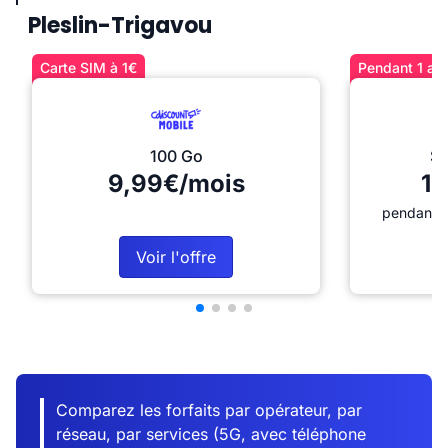
Pleslin-Trigavou
Carte SIM à 1€
Pendant 1 an 
100 Go
Sé
9,99€/mois
12
pendant 1
Voir l'offre
Comparez les forfaits par opérateur, par
réseau, par services (5G, avec téléphone