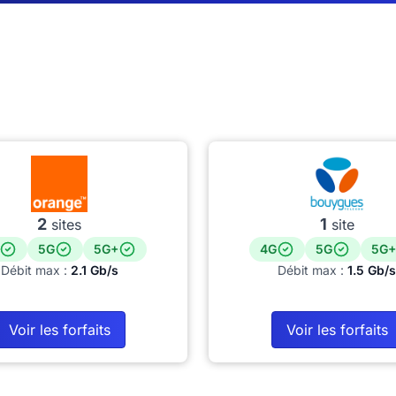
2
1
sites
site
5G
5G+
4G
5G
5G+
Débit max :
2.1 Gb/s
Débit max :
1.5 Gb/s
Voir les forfaits
Voir les forfaits