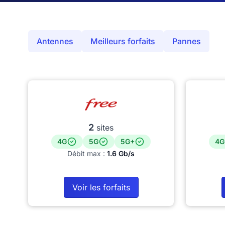
Antennes
Meilleurs forfaits
Pannes
2
sites
4G
5G
5G+
4G
Débit max :
1.6 Gb/s
Voir les forfaits