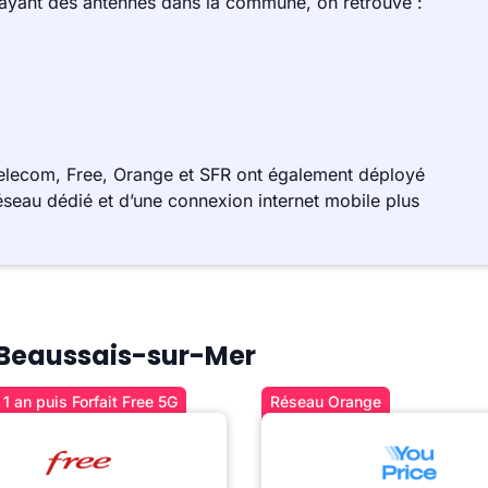
 ayant des antennes dans la commune, on retrouve :
elecom, Free, Orange et SFR ont également déployé
éseau dédié et d’une connexion internet mobile plus
à Beaussais-sur-Mer
1 an puis Forfait Free 5G
Réseau Orange