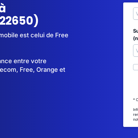
à
(22650)
S
mobile est celui de Free
(
tance entre votre
lecom, Free, Orange et
* 
In
re
no