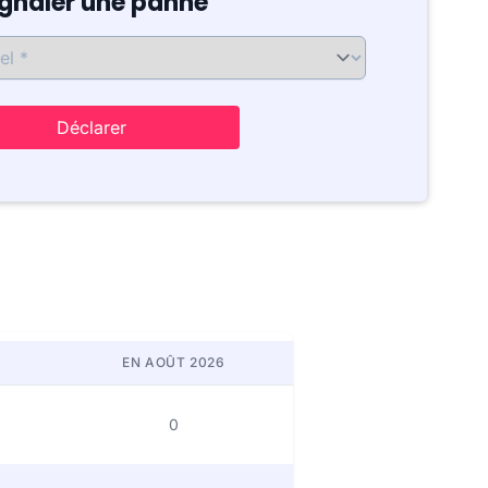
ignaler une panne
Déclarer
EN AOÛT 2026
0