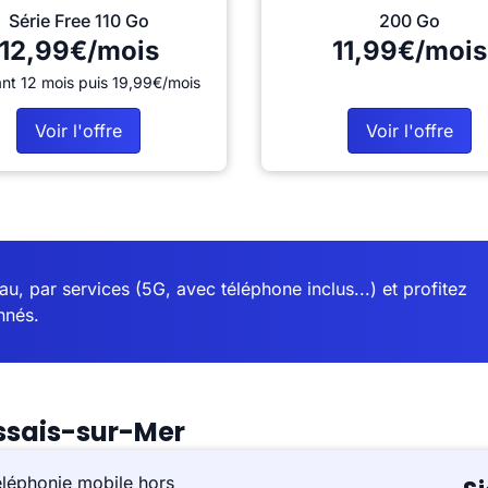
Série Free 110 Go
200 Go
12,99€/mois
11,99€/mois
nt 12 mois puis 19,99€/mois
Voir l'offre
Voir l'offre
u, par services (5G, avec téléphone inclus...) et profitez
nnés.
ssais-sur-Mer
éléphonie mobile hors