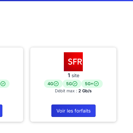
1
site
4G
5G
5G+
Débit max :
2 Gb/s
Voir les forfaits