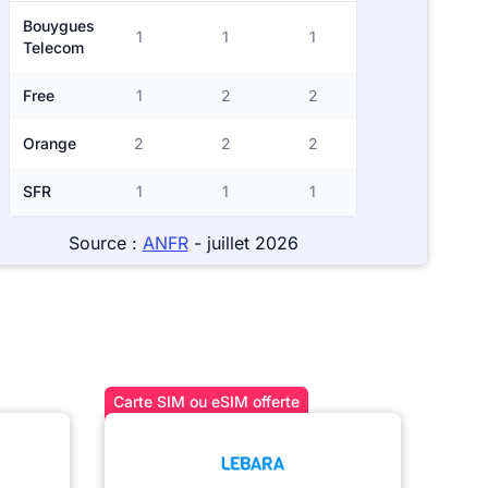
Bouygues
1
1
1
Telecom
Free
1
2
2
Orange
2
2
2
SFR
1
1
1
Source :
ANFR
- juillet 2026
Carte SIM ou eSIM offerte