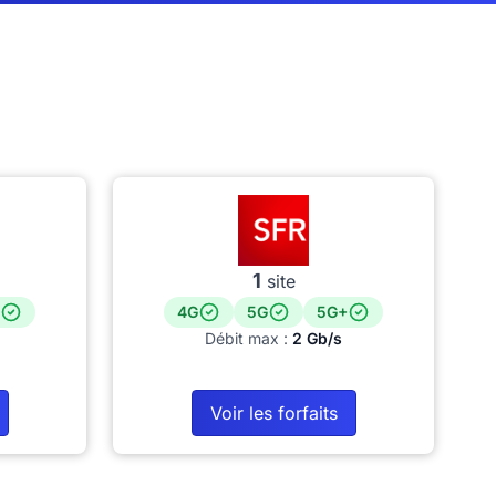
1
site
4G
5G
5G+
Débit max :
2 Gb/s
Voir les forfaits