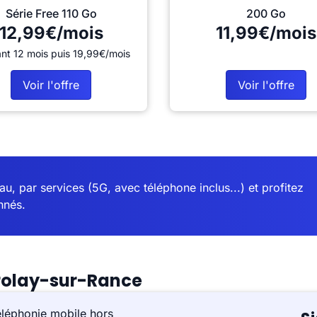
Série Free 110 Go
200 Go
12,99€/mois
11,99€/mois
nt 12 mois puis 19,99€/mois
Voir l'offre
Voir l'offre
u, par services (5G, avec téléphone inclus...) et profitez
nnés.
rolay-sur-Rance
éléphonie mobile hors