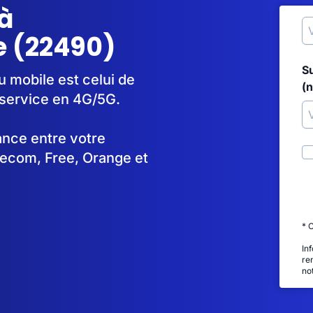
à
 (22490)
S
u mobile est celui de
(
service en 4G/5G.
tance entre votre
lecom, Free, Orange et
* 
In
re
no