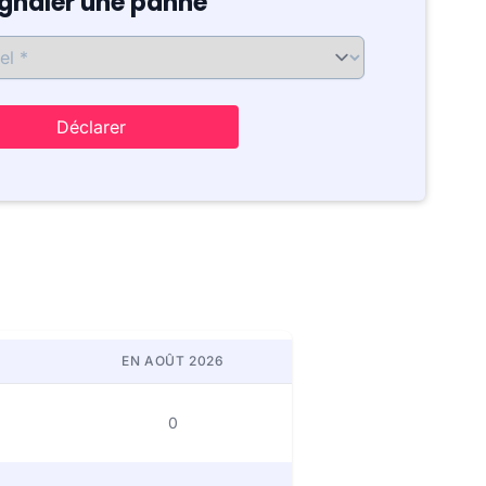
ignaler une panne
Déclarer
EN AOÛT 2026
0