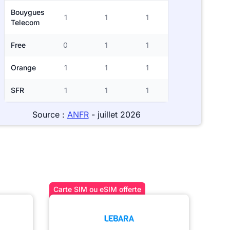
Bouygues
1
1
1
Telecom
Free
0
1
1
Orange
1
1
1
SFR
1
1
1
Source :
ANFR
- juillet 2026
Carte SIM ou eSIM offerte