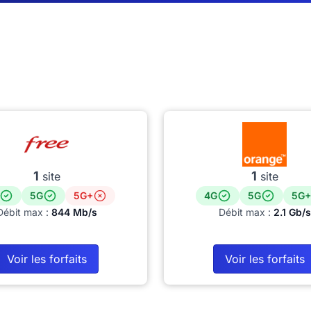
1
1
site
site
5G
5G+
4G
5G
5G+
Débit max :
844 Mb/s
Débit max :
2.1 Gb/s
Voir les forfaits
Voir les forfaits