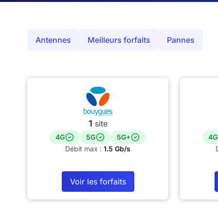
Antennes
Meilleurs forfaits
Pannes
1
site
4G
5G
5G+
4G
Débit max :
1.5 Gb/s
Voir les forfaits