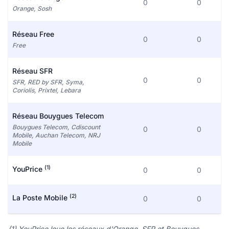
0
0
Orange, Sosh
Réseau Free
0
0
Free
Réseau SFR
0
0
SFR, RED by SFR, Syma,
Coriolis, Prixtel, Lebara
Réseau Bouygues Telecom
Bouygues Telecom, Cdiscount
0
0
Mobile, Auchan Telecom, NRJ
Mobile
(1)
YouPrice
0
0
(2)
La Poste Mobile
0
0
(1) YouPrice loue les réseaux d'Orange, SFR et Bouygues