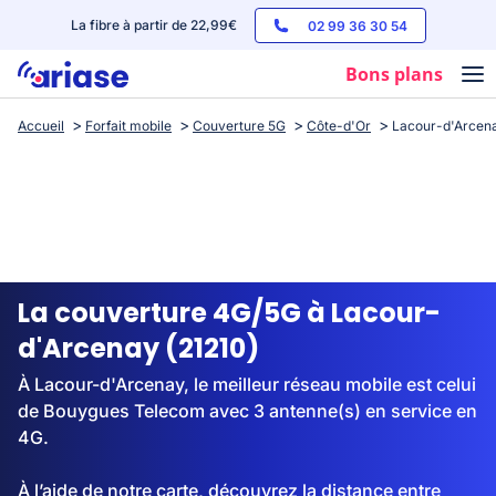
La fibre à partir de 22,99€
02 99 36 30 54
Bons plans
Accueil
Forfait mobile
Couverture 5G
Côte-d'Or
Lacour-d'Arcen
Box internet
Forfaits mobile
Téléphones
Streaming
La couverture 4G/5G à Lacour-
d'Arcenay (21210)
À Lacour-d'Arcenay, le meilleur réseau mobile est celui
de Bouygues Telecom avec 3 antenne(s) en service en
4G.
À l’aide de notre carte, découvrez la distance entre