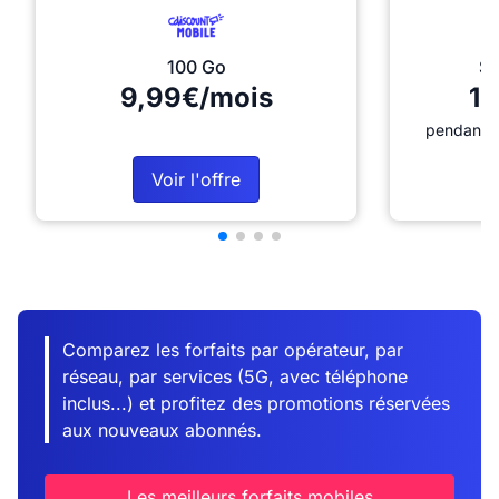
100 Go
Sé
9,99€/mois
12
pendant 1
Voir l'offre
Comparez les forfaits par opérateur, par
réseau, par services (5G, avec téléphone
inclus...) et profitez des promotions réservées
aux nouveaux abonnés.
Les meilleurs forfaits mobiles