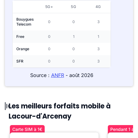
5G+
5G
4G
Bouygues
0
0
3
Telecom
Free
0
1
1
Orange
0
0
3
SFR
0
0
3
Source :
ANFR
- août 2026
Les meilleurs forfaits mobile à
Lacour-d'Arcenay
Carte SIM à 1€
Pendant 1 an 