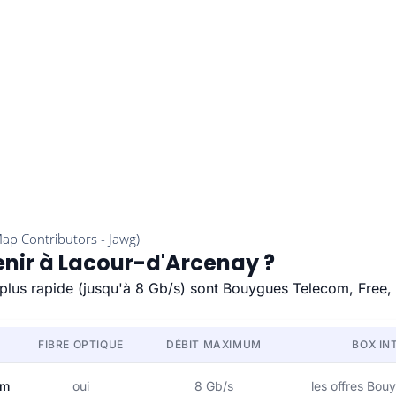
enir à Lacour-d'Arcenay ?
e plus rapide (jusqu'à 8 Gb/s) sont Bouygues Telecom, Free,
FIBRE OPTIQUE
DÉBIT MAXIMUM
BOX IN
om
oui
8 Gb/s
les offres Bo