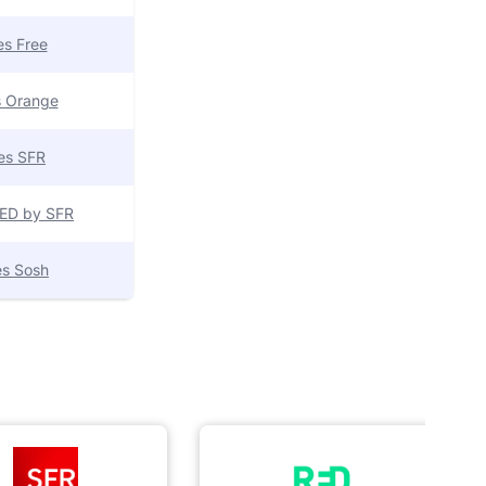
res Free
es Orange
res SFR
 RED by SFR
res Sosh