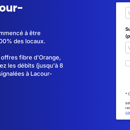
cour-
S
commencé à être
(p
100% des locaux.
s offres fibre d'Orange,
 les débits (jusqu'à 8
signalées à Lacour-
* 
In
re
con