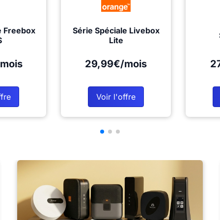
e Freebox
Série Spéciale Livebox
S
Lite
mois
29,99€/mois
2
ffre
Voir l'offre