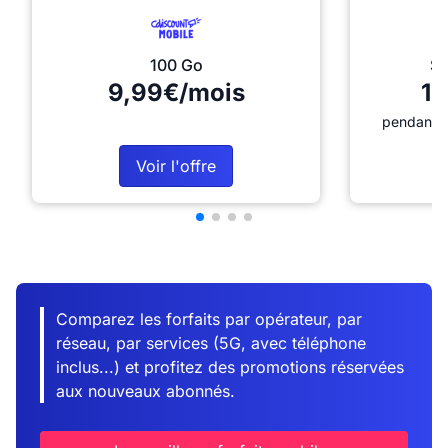
100 Go
Sé
9,99€/mois
12
pendant 1
Voir l'offre
Comparez les forfaits par opérateur, par
réseau, par services (5G, avec téléphone
inclus...) et profitez des promotions réservées
aux nouveaux abonnés.