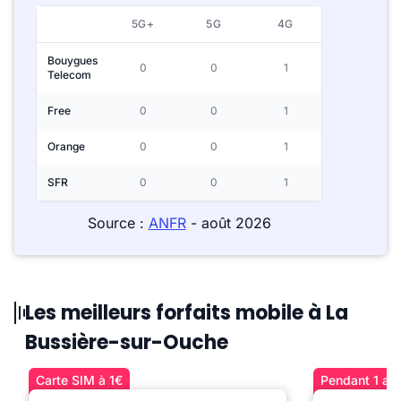
5G+
5G
4G
Bouygues
0
0
1
Telecom
Free
0
0
1
Orange
0
0
1
SFR
0
0
1
Source :
ANFR
- août 2026
Les meilleurs forfaits mobile à La
Bussière-sur-Ouche
Carte SIM à 1€
Pendant 1 an 