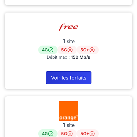
1
site
4G
5G
5G+
Débit max :
150 Mb/s
Voir les forfaits
1
site
4G
5G
5G+