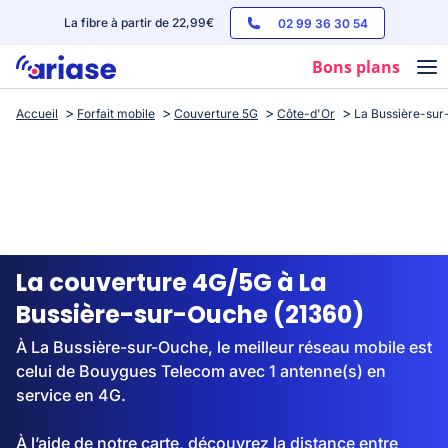
La fibre à partir de 22,99€
02 99 36 30 54
Bons plans
Accueil
Forfait mobile
Couverture 5G
Côte-d'Or
La Bussière-su
Box internet
Forfaits mobile
Téléphones
Streaming
La couverture 4G/5G à La
Bussière-sur-Ouche (21360)
À La Bussière-sur-Ouche, le meilleur réseau mobile est
celui de Bouygues Telecom avec 1 antenne(s) en
service en 4G.
À l’aide de notre carte, découvrez la distance entre