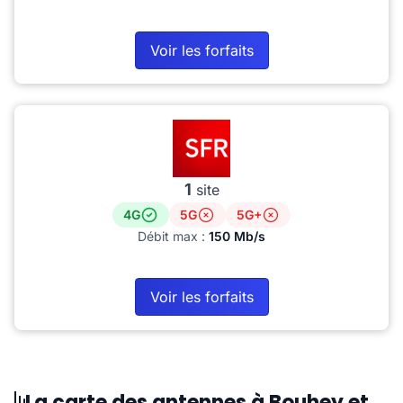
Voir les forfaits
1
site
4G
5G
5G+
Débit max :
150 Mb/s
Voir les forfaits
La carte des antennes à Bouhey et