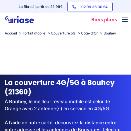
La fibre à partir de 22,99€
02 99 36 30 54
Bons plans
Accueil
Forfait mobile
Couverture 5G
Côte-d'Or
Bouhey
Box internet
Forfaits mobile
Téléphones
Streaming
La couverture 4G/5G à Bouhey
(21360)
À Bouhey, le meilleur réseau mobile est celui de
Orange avec 2 antenne(s) en service en 4G/5G.
À l’aide de notre carte, découvrez la distance entre
votre adresse et les antennes de Bouygues Telecom,