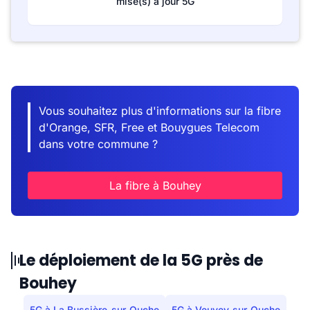
mise(s) à jour 5G
Vous souhaitez plus d'informations sur la fibre
d'Orange, SFR, Free et Bouygues Telecom
dans votre commune ?
La fibre à Bouhey
Le déploiement de la 5G près de
Bouhey
5G à La Bussière-sur-Ouche
5G à Veuvey-sur-Ouche