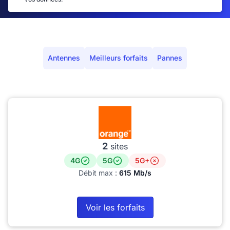
Antennes
Meilleurs forfaits
Pannes
2
sites
4G
5G
5G+
Débit max :
615 Mb/s
Voir les forfaits