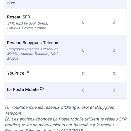
Free
Réseau SFR
0
0
SFR, RED by SFR, Syma,
Coriolis, Prixtel, Lebara
Réseau Bouygues Telecom
Bouygues Telecom, Cdiscount
0
0
Mobile, Auchan Telecom, NRJ
Mobile
(1)
YouPrice
0
0
(2)
La Poste Mobile
0
0
(1) YouPrice loue les réseaux d'Orange, SFR et Bouygues
Telecom
(2) Les anciens abonnés La Poste Mobile utilisent le réseau SFR
tandis que les nouveaux clients ont basculé sur le réseau
Bouygues Telecom depuis le 01/10/2025