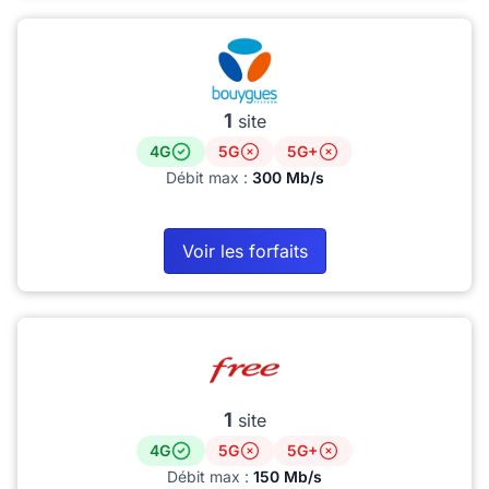
1
site
4G
5G
5G+
Débit max :
300 Mb/s
Voir les forfaits
1
site
4G
5G
5G+
Débit max :
150 Mb/s