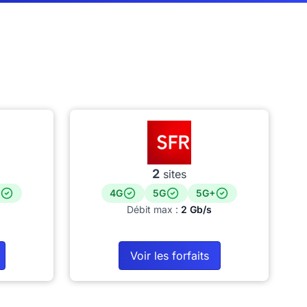
2
sites
4G
5G
5G+
Débit max :
2 Gb/s
Voir les forfaits