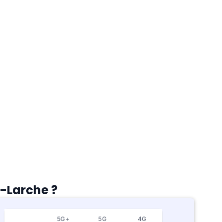
e-Larche ?
5G+
5G
4G