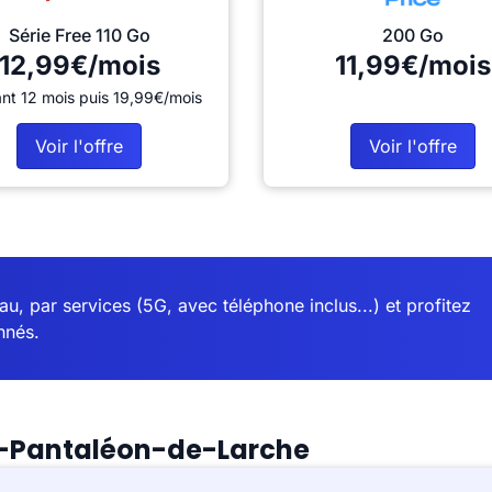
Série Free 110 Go
200 Go
12,99€/mois
11,99€/mois
nt 12 mois puis 19,99€/mois
Voir l'offre
Voir l'offre
u, par services (5G, avec téléphone inclus...) et profitez
nnés.
t-Pantaléon-de-Larche