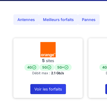
Antennes
Meilleurs forfaits
Pannes
5
sites
4G
5G
5G+
4G
Débit max :
2.1 Gb/s
Voir les forfaits