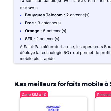
10
sont compatible(s) avec la 5G). Parmi les 
retrouve :
Bouygues Telecom
: 2 antenne(s)
Free
: 3 antenne(s)
Orange
: 5 antenne(s)
SFR
: 2 antenne(s)
À Saint-Pantaléon-de-Larche, les opérateurs B
déployé la technologie 5G+ qui permet de profite
mobile plus rapide.
Les meilleurs forfaits mobile
Carte SIM à 1€
Pendant 