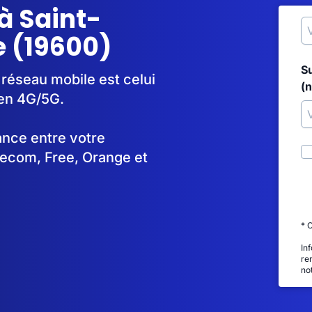
à Saint-
 (19600)
S
 réseau mobile est celui
(
 en 4G/5G.
tance entre votre
lecom, Free, Orange et
* 
In
re
no