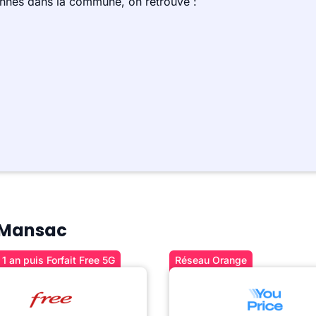
ennes dans la commune, on retrouve :
à Mansac
1 an puis Forfait Free 5G
Réseau Orange