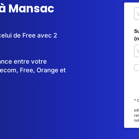
 à Mansac
S
celui de Free avec 2
(
tance entre votre
lecom, Free, Orange et
* 
In
re
no