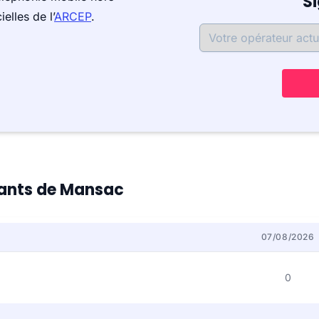
S
elles de l’
ARCEP
.
itants de Mansac
07/08/2026
0