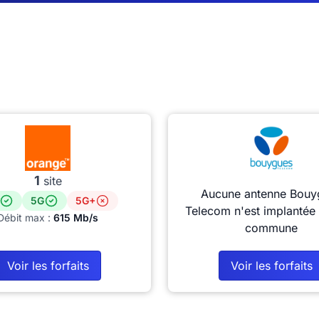
1
site
Aucune antenne Bouy
5G
5G+
Telecom n'est implantée 
Débit max :
615 Mb/s
commune
Voir les forfaits
Voir les forfaits