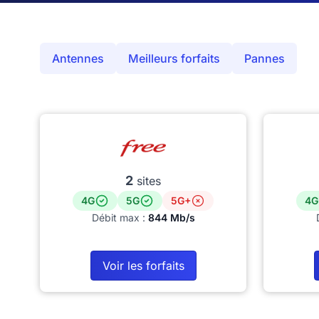
Antennes
Meilleurs forfaits
Pannes
2
sites
4G
5G
5G+
4G
Débit max :
844 Mb/s
Voir les forfaits