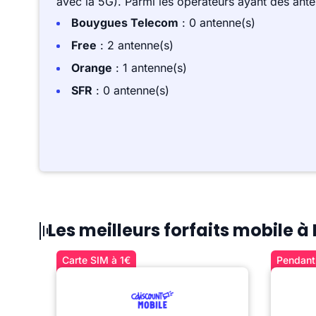
avec la 5G). Parmi les opérateurs ayant des ant
Bouygues Telecom
: 0 antenne(s)
Free
: 2 antenne(s)
Orange
: 1 antenne(s)
SFR
: 0 antenne(s)
Les meilleurs forfaits mobile 
Carte SIM à 1€
Pendant 