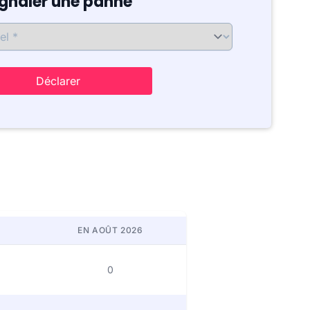
ignaler une panne
Déclarer
EN AOÛT 2026
0