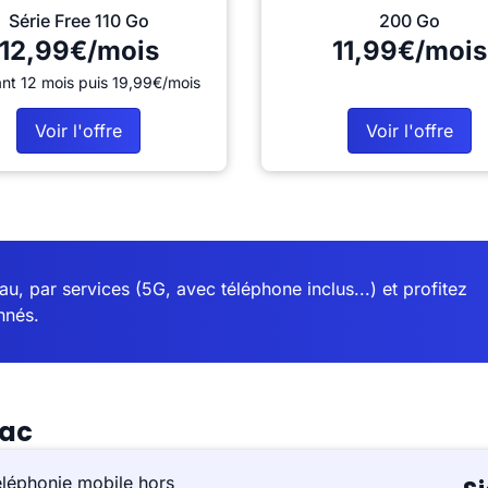
Série Free 110 Go
200 Go
12,99€/mois
11,99€/mois
nt 12 mois puis 19,99€/mois
Voir l'offre
Voir l'offre
u, par services (5G, avec téléphone inclus...) et profitez
nnés.
sac
éléphonie mobile hors