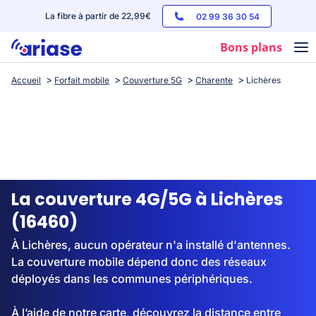
La fibre à partir de 22,99€
02 99 36 30 54
Bons plans
Accueil
Forfait mobile
Couverture 5G
Charente
Lichères
Box internet
Forfaits mobile
Téléphones
Streaming
La couverture 4G/5G à Lichères
(16460)
À Lichères, aucun opérateur n'a installé d'antennes.
La couverture mobile dépend donc des réseaux
déployés dans les communes périphériques.
À l’aide de notre carte, découvrez la distance entre